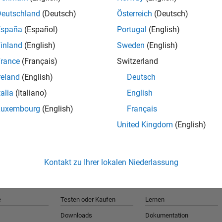
Deutschland
(Deutsch)
Österreich
(Deutsch)
España
(Español)
Portugal
(English)
T
inland
(English)
Sweden
(English)
rance
(Français)
Switzerland
Erhalten 
reland
(English)
Deutsch
talia
(Italiano)
English
Luxembourg
(English)
Français
United Kingdom
(English)
Kontakt zu Ihrer lokalen Niederlassung
e
Testen oder Kaufen
Lernen
Downloads
Dokumentation