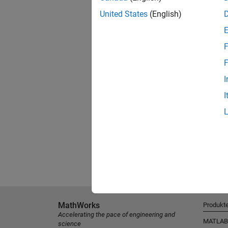
United States
(English)
F
F
I
I
MathWorks
Produkt
Accelerating the pace of engineering and
MATLAB
science