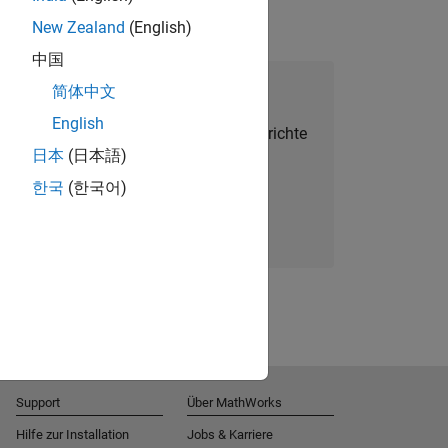
New Zealand
(English)
中国
alent Network beitreten
简体中文
English
Sie personalisierte Stellenangebote, Berichte
日本
(日本語)
und Unternehmensneuigkeiten.
한국
(한국어)
Melden Sie sich noch heute an
Support
Über MathWorks
Hilfe zur Installation
Jobs & Karriere