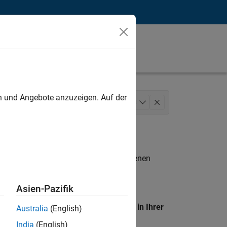
unt
en und Angebote anzuzeigen. Auf der
ng Communications
+
3
n entsprechen.
eigen
. Wenn Sie noch immer keine offenen
 Mitglied unseres
Talent-Netzwerks
, um
Asien-Pazifik
en Standort, um alle Stellenangebote in Ihrer
Australia
(English)
India
(English)