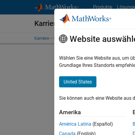
Weiter zum Inhalt
Produkte
Lösung
Karriere bei MathWorks
Website auswähl
Karriere – Übersicht
Stellensuche
Niederlassunge
Wählen Sie eine Website aus, um üb
FILTER:
Grundlage Ihres Standorts empfehle
United States
Derzeit
Sie könn
Sie können auch eine Website aus d
Stellen f
Aktualis
Amerika
Es wurde
América Latina
(Español)
Region a
Canada
(English)