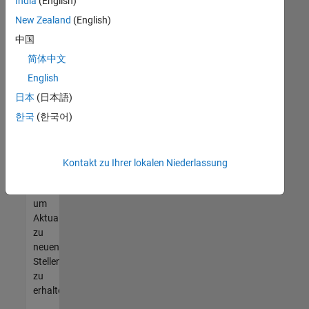
offenen
India
(English)
Stellen
New Zealand
(English)
finden
中国
können,
die
简体中文
Ihren
English
Qualifikationen
日本
(日本語)
entsprechen,
werden
한국
(한국어)
Sie
Mitglied
unseres
Kontakt zu Ihrer lokalen Niederlassung
Talent-
Netzwerks
,
um
Aktualisierungen
zu
neuen
Stellenangeboten
zu
erhalten.