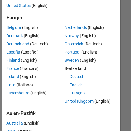
offenen
United States
(English)
Stellen,
die
Europa
Ihren
Suchkriterien
Belgium
(English)
Netherlands
(English)
entsprechen.
Denmark
(English)
Norway
(English)
Sie
Deutschland
(Deutsch)
Österreich
(Deutsch)
können
die
España
(Español)
Portugal
(English)
Suchkriterien
Finland
(English)
Sweden
(English)
weiter
France
(Français)
Switzerland
fassen
oder
Ireland
(English)
Deutsch
alle
Italia
(Italiano)
English
Stellenangebote
Luxembourg
(English)
Français
anzeigen
.
Wenn
United Kingdom
(English)
Sie
Asien-Pazifik
noch
immer
Australia
(English)
keine