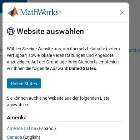
Weiter zum Inhalt
Karriere
bei
Website auswählen
MathWorks
Wählen Sie eine Website aus, um übersetzte Inhalte (sofern
riere – Übersicht
Stellensuche
Niederlassungen
Studierende und B
verfügbar) sowie lokale Veranstaltungen und Angebote
Umschaltung für Off-Canvas-Navigation
anzuzeigen. Auf der Grundlage Ihres Standorts empfehlen
Hauptinhalt
wir Ihnen die folgende Auswahl:
United States
.
FILTER:
Commercial Sales
United States
+
3
Inside Sales
Marketing Communications
Sie können auch eine Website aus der folgenden Liste
auswählen:
Büro- und Verwaltungsdienste
Amerika
Derzeit
gibt
América Latina
(Español)
es
keine
Canada
(English)