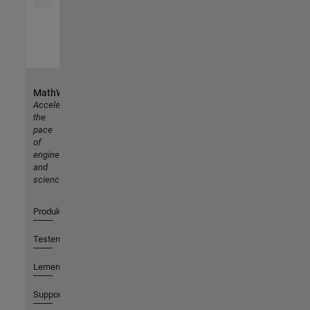
MathWorks
Accelerating
the
pace
of
engineering
and
science
Produkte
Testen oder Kaufen
Lernen
Support