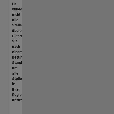
Es
wurden
nicht
alle
Stellen
übersetzt.
Filtern
Sie
nach
einem
bestimmten
Standort,
um
alle
Stellenangebote
in
Ihrer
Region
anzuzeigen.