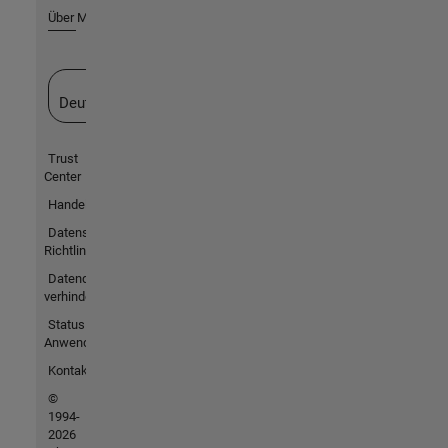
Über MathWorks
Website auswählen
Deutschland
Trust
Center
Handelsmarken
Datenschutz-
Richtlinien
Datendiebstahl
verhindern
Status von
Anwendungen
Kontakt
©
1994-
2026