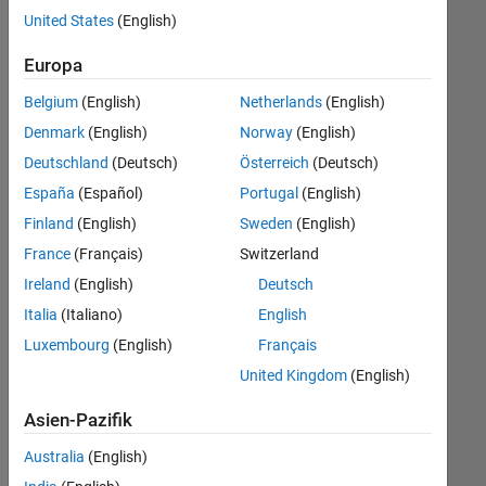
offenen
United States
(English)
Stellen,
die
Europa
Ihren
Suchkriterien
Belgium
(English)
Netherlands
(English)
entsprechen.
Denmark
(English)
Norway
(English)
Sie
Deutschland
(Deutsch)
Österreich
(Deutsch)
können
die
España
(Español)
Portugal
(English)
Suchkriterien
Finland
(English)
Sweden
(English)
weiter
France
(Français)
Switzerland
fassen
oder
Ireland
(English)
Deutsch
alle
Italia
(Italiano)
English
Stellenangebote
Luxembourg
(English)
Français
anzeigen
.
Wenn
United Kingdom
(English)
Sie
Asien-Pazifik
noch
immer
Australia
(English)
keine