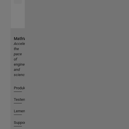
MathWorks
Accelerating
the
pace
of
engineering
and
science
Produkte
Testen oder Kaufen
Lernen
Support