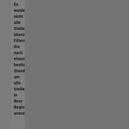
Es
wurden
nicht
alle
Stellen
übersetzt.
Filtern
Sie
nach
einem
bestimmten
Standort,
um
alle
Stellenangebote
in
Ihrer
Region
anzuzeigen.