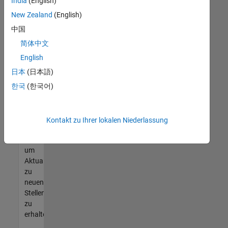
offenen
India
(English)
Stellen
New Zealand
(English)
finden
中国
können,
die
简体中文
Ihren
English
Qualifikationen
日本
(日本語)
entsprechen,
werden
한국
(한국어)
Sie
Mitglied
unseres
Kontakt zu Ihrer lokalen Niederlassung
Talent-
Netzwerks
,
um
Aktualisierungen
zu
neuen
Stellenangeboten
zu
erhalten.