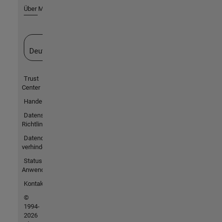
Über MathWorks
Website auswählen
Deutschland
Trust
Center
Handelsmarken
Datenschutz-
Richtlinien
Datendiebstahl
verhindern
Status von
Anwendungen
Kontakt
©
1994-
2026