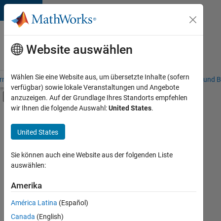
Weiter zum Inhalt
Karriere
bei
Website auswählen
MathWorks
Wählen Sie eine Website aus, um übersetzte Inhalte (sofern
riere – Übersicht
Stellensuche
Niederlassungen
Studierende und B
verfügbar) sowie lokale Veranstaltungen und Angebote
Umschaltung für Off-Canvas-Navigation
anzuzeigen. Auf der Grundlage Ihres Standorts empfehlen
Hauptinhalt
wir Ihnen die folgende Auswahl:
United States
.
FILTER:
Information Technology
United States
+
3
Marketing Communications
Finance and Operations
Sie können auch eine Website aus der folgenden Liste
auswählen:
Legal
Amerika
Derzeit
gibt
América Latina
(Español)
es
keine
Canada
(English)