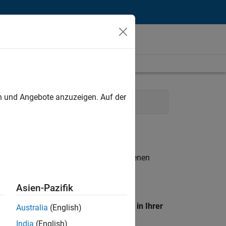
unt
en und Angebote anzuzeigen. Auf der
ungsdienste
n entsprechen.
eigen
. Wenn Sie noch immer keine offenen
 Mitglied unseres
Talent-Netzwerks
, um
Asien-Pazifik
en Standort, um alle Stellenangebote in Ihrer
Australia
(English)
India
(English)