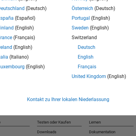
Deutschland
(Deutsch)
Österreich
(Deutsch)
España
(Español)
Portugal
(English)
T
inland
(English)
Sweden
(English)
rance
(Français)
Switzerland
Erhalten 
reland
(English)
Deutsch
talia
(Italiano)
English
Luxembourg
(English)
Français
United Kingdom
(English)
Kontakt zu Ihrer lokalen Niederlassung
e
Testen oder Kaufen
Lernen
Downloads
Dokumentation