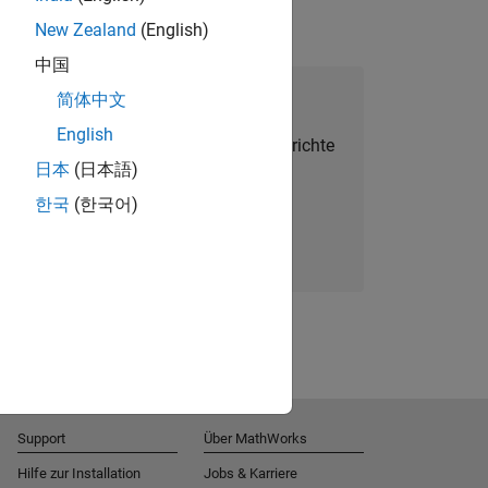
New Zealand
(English)
中国
alent Network beitreten
简体中文
English
Sie personalisierte Stellenangebote, Berichte
日本
(日本語)
und Unternehmensneuigkeiten.
한국
(한국어)
Melden Sie sich noch heute an
Support
Über MathWorks
Hilfe zur Installation
Jobs & Karriere