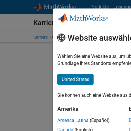
Weiter zum Inhalt
Produkte
Lösung
Karriere bei MathWorks
Website auswähl
Karriere – Übersicht
Stellensuche
Niederlassunge
Wählen Sie eine Website aus, um üb
Grundlage Ihres Standorts empfehle
United States
Derzeit
Sie könn
Sie können auch eine Website aus d
Stellen f
Aktualis
Amerika
Es wurde
América Latina
(Español)
Region a
Canada
(English)