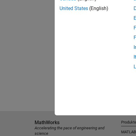
United States
(English)
F
F
I
I
MathWorks
Produkt
Accelerating the pace of engineering and
MATLAB
science