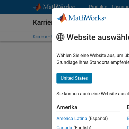
Weiter zum Inhalt
Produkte
Lösung
Karriere bei MathWorks
Website auswähl
Karriere – Übersicht
Stellensuche
Niederlassunge
Wählen Sie eine Website aus, um üb
Grundlage Ihres Standorts empfehle
United States
Derzeit
Sie könn
Sie können auch eine Website aus d
Stellen f
Aktualis
Amerika
Es wurde
América Latina
(Español)
Region a
Canada
(English)