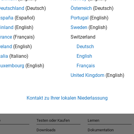
Deutschland
(Deutsch)
Österreich
(Deutsch)
España
(Español)
Portugal
(English)
T
inland
(English)
Sweden
(English)
rance
(Français)
Switzerland
Erhalten 
reland
(English)
Deutsch
talia
(Italiano)
English
Luxembourg
(English)
Français
United Kingdom
(English)
Kontakt zu Ihrer lokalen Niederlassung
e
Testen oder Kaufen
Lernen
Downloads
Dokumentation