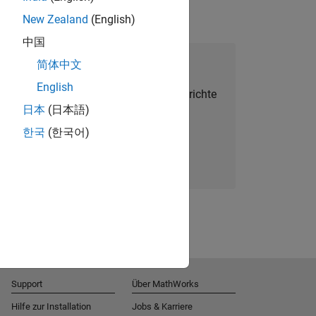
New Zealand
(English)
中国
alent Network beitreten
简体中文
English
Sie personalisierte Stellenangebote, Berichte
日本
(日本語)
und Unternehmensneuigkeiten.
한국
(한국어)
Melden Sie sich noch heute an
Support
Über MathWorks
Hilfe zur Installation
Jobs & Karriere