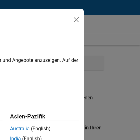
unt
en und Angebote anzuzeigen. Auf der
mmunications
Human Resources
n entsprechen.
eigen
. Wenn Sie noch immer keine offenen
 Mitglied unseres
Talent-Netzwerks
, um
Asien-Pazifik
en Standort, um alle Stellenangebote in Ihrer
Australia
(English)
India
(English)