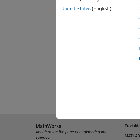
United States
(English)
F
F
I
I
MathWorks
Produkt
Accelerating the pace of engineering and
MATLAB
science