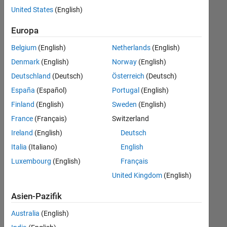
offenen
United States
(English)
Stellen,
die
Europa
Ihren
Suchkriterien
Belgium
(English)
Netherlands
(English)
entsprechen.
Denmark
(English)
Norway
(English)
Sie
Deutschland
(Deutsch)
Österreich
(Deutsch)
können
die
España
(Español)
Portugal
(English)
Suchkriterien
Finland
(English)
Sweden
(English)
weiter
France
(Français)
Switzerland
fassen
oder
Ireland
(English)
Deutsch
alle
Italia
(Italiano)
English
Stellenangebote
Luxembourg
(English)
Français
anzeigen
.
Wenn
United Kingdom
(English)
Sie
Asien-Pazifik
noch
immer
Australia
(English)
keine