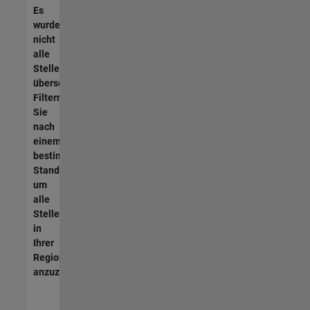
Es
wurden
nicht
alle
Stellen
übersetzt.
Filtern
Sie
nach
einem
bestimmten
Standort,
um
alle
Stellenangebote
in
Ihrer
Region
anzuzeigen.