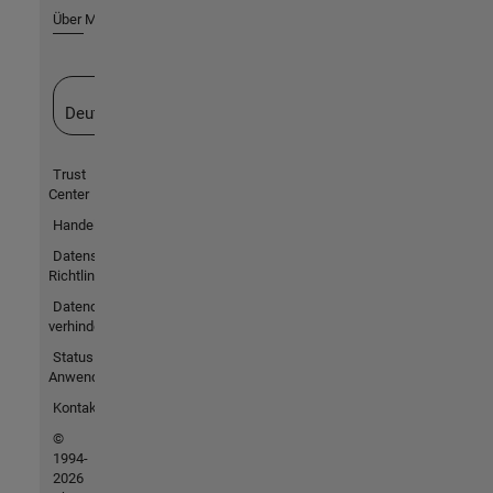
Über MathWorks
Website auswählen
Deutschland
Trust
Center
Handelsmarken
Datenschutz-
Richtlinien
Datendiebstahl
verhindern
Status von
Anwendungen
Kontakt
©
1994-
2026