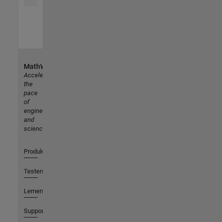
MathWorks
Accelerating
the
pace
of
engineering
and
science
Produkte
Testen oder Kaufen
Lernen
Support