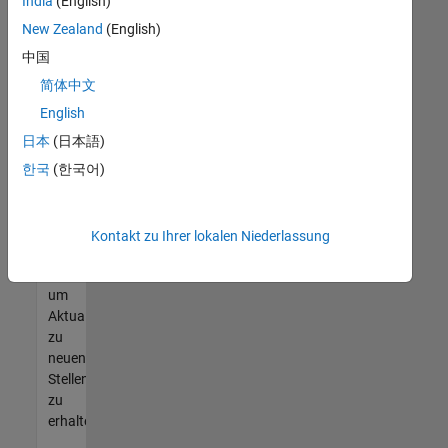
offenen
India
(English)
Stellen
New Zealand
(English)
finden
中国
können,
die
简体中文
Ihren
English
Qualifikationen
日本
(日本語)
entsprechen,
werden
한국
(한국어)
Sie
Mitglied
unseres
Kontakt zu Ihrer lokalen Niederlassung
Talent-
Netzwerks
,
um
Aktualisierungen
zu
neuen
Stellenangeboten
zu
erhalten.