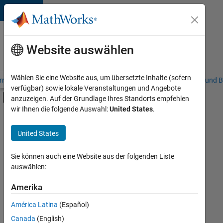
Weiter zum Inhalt
Karriere
bei
Website auswählen
MathWorks
Wählen Sie eine Website aus, um übersetzte Inhalte (sofern
riere – Übersicht
Stellensuche
Niederlassungen
Studierende und B
verfügbar) sowie lokale Veranstaltungen und Angebote
Umschaltung für Off-Canvas-Navigation
anzuzeigen. Auf der Grundlage Ihres Standorts empfehlen
Hauptinhalt
wir Ihnen die folgende Auswahl:
United States
.
FILTER:
Customer Support
United States
+
3
Sales Operations
Marketing Communications
Sie können auch eine Website aus der folgenden Liste
auswählen:
Finance and Operations
Amerika
Derzeit
gibt
América Latina
(Español)
es
keine
Canada
(English)