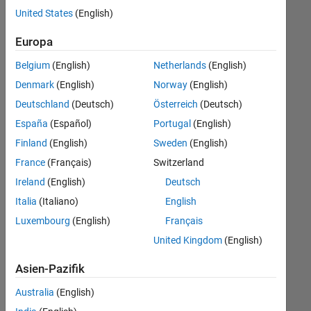
offenen
United States
(English)
Stellen,
die
Europa
Ihren
Suchkriterien
Belgium
(English)
Netherlands
(English)
entsprechen.
Denmark
(English)
Norway
(English)
Sie
Deutschland
(Deutsch)
Österreich
(Deutsch)
können
die
España
(Español)
Portugal
(English)
Suchkriterien
Finland
(English)
Sweden
(English)
weiter
France
(Français)
Switzerland
fassen
oder
Ireland
(English)
Deutsch
alle
Italia
(Italiano)
English
Stellenangebote
Luxembourg
(English)
Français
anzeigen
.
Wenn
United Kingdom
(English)
Sie
Asien-Pazifik
noch
immer
Australia
(English)
keine