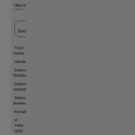
Über MathWorks
Website auswählen
Deutschland
Trust
Center
Handelsmarken
Datenschutz-
Richtlinien
Datendiebstahl
verhindern
Status von
Anwendungen
Kontakt
©
1994-
2026