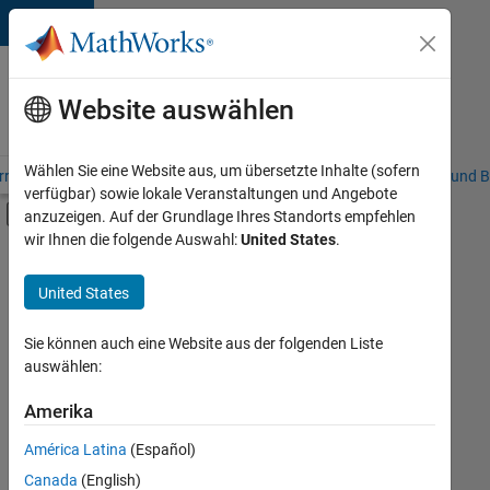
Weiter zum Inhalt
Karriere
bei
Website auswählen
MathWorks
Wählen Sie eine Website aus, um übersetzte Inhalte (sofern
riere – Übersicht
Stellensuche
Niederlassungen
Studierende und B
verfügbar) sowie lokale Veranstaltungen und Angebote
Umschaltung für Off-Canvas-Navigation
anzuzeigen. Auf der Grundlage Ihres Standorts empfehlen
Hauptinhalt
wir Ihnen die folgende Auswahl:
United States
.
FILTER:
Information Technology
United States
+
4
Customer Support
Marketing Communications
Sie können auch eine Website aus der folgenden Liste
auswählen:
Finance and Operations
Legal
Amerika
Derzeit
gibt
América Latina
(Español)
es
keine
Canada
(English)