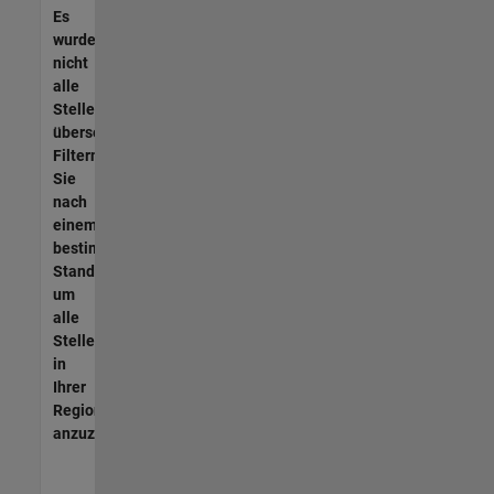
Es
wurden
nicht
alle
Stellen
übersetzt.
Filtern
Sie
nach
einem
bestimmten
Standort,
um
alle
Stellenangebote
in
Ihrer
Region
anzuzeigen.