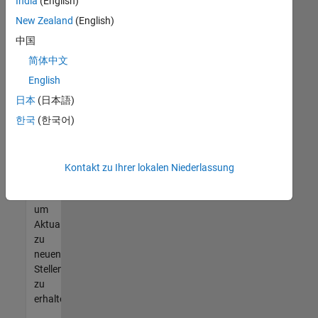
offenen
India
(English)
Stellen
New Zealand
(English)
finden
中国
können,
die
简体中文
Ihren
English
Qualifikationen
日本
(日本語)
entsprechen,
werden
한국
(한국어)
Sie
Mitglied
unseres
Kontakt zu Ihrer lokalen Niederlassung
Talent-
Netzwerks
,
um
Aktualisierungen
zu
neuen
Stellenangeboten
zu
erhalten.