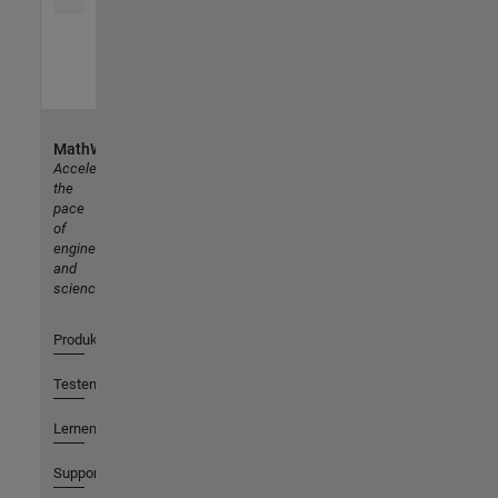
MathWorks
Accelerating
the
pace
of
engineering
and
science
Produkte
Testen oder Kaufen
Lernen
Support