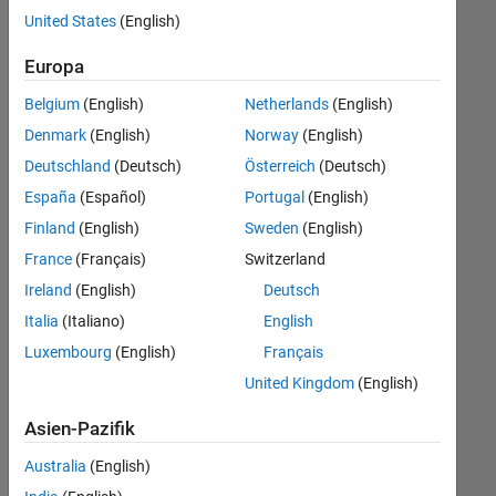
offenen
United States
(English)
Stellen,
die
Europa
Ihren
Suchkriterien
Belgium
(English)
Netherlands
(English)
entsprechen.
Denmark
(English)
Norway
(English)
Sie
Deutschland
(Deutsch)
Österreich
(Deutsch)
können
die
España
(Español)
Portugal
(English)
Suchkriterien
Finland
(English)
Sweden
(English)
weiter
France
(Français)
Switzerland
fassen
oder
Ireland
(English)
Deutsch
alle
Italia
(Italiano)
English
Stellenangebote
Luxembourg
(English)
Français
anzeigen
.
Wenn
United Kingdom
(English)
Sie
Asien-Pazifik
noch
immer
Australia
(English)
keine