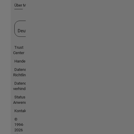
Über MathWorks
Website auswählen
Deutschland
Trust
Center
Handelsmarken
Datenschutz-
Richtlinien
Datendiebstahl
verhindern
Status von
Anwendungen
Kontakt
©
1994-
2026