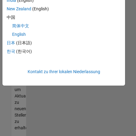
offenen
India
(English)
Stellen
New Zealand
(English)
finden
中国
können,
die
简体中文
Ihren
English
Qualifikationen
日本
(日本語)
entsprechen,
werden
한국
(한국어)
Sie
Mitglied
unseres
Kontakt zu Ihrer lokalen Niederlassung
Talent-
Netzwerks
,
um
Aktualisierungen
zu
neuen
Stellenangeboten
zu
erhalten.