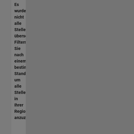
Es
wurden
nicht
alle
Stellen
übersetzt.
Filtern
Sie
nach
einem
bestimmten
Standort,
um
alle
Stellenangebote
in
Ihrer
Region
anzuzeigen.