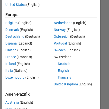
offenen
United States
(English)
Stellen,
die
Europa
Ihren
Suchkriterien
Belgium
(English)
Netherlands
(English)
entsprechen.
Denmark
(English)
Norway
(English)
Sie
Deutschland
(Deutsch)
Österreich
(Deutsch)
können
die
España
(Español)
Portugal
(English)
Suchkriterien
Finland
(English)
Sweden
(English)
weiter
France
(Français)
Switzerland
fassen
oder
Ireland
(English)
Deutsch
alle
Italia
(Italiano)
English
Stellenangebote
Luxembourg
(English)
Français
anzeigen
.
Wenn
United Kingdom
(English)
Sie
Asien-Pazifik
noch
immer
Australia
(English)
keine