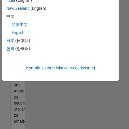
offenen
India
(English)
Stellen
New Zealand
(English)
finden
中国
können,
die
简体中文
Ihren
English
Qualifikationen
日本
(日本語)
entsprechen,
werden
한국
(한국어)
Sie
Mitglied
unseres
Kontakt zu Ihrer lokalen Niederlassung
Talent-
Netzwerks
,
um
Aktualisierungen
zu
neuen
Stellenangeboten
zu
erhalten.