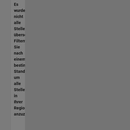
Es
wurden
nicht
alle
Stellen
übersetzt.
Filtern
Sie
nach
einem
bestimmten
Standort,
um
alle
Stellenangebote
in
Ihrer
Region
anzuzeigen.