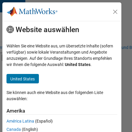
Weiter zum Inhalt
Karriere
bei
Website auswählen
MathWorks
Wählen Sie eine Website aus, um übersetzte Inhalte (sofern
riere – Übersicht
Stellensuche
Niederlassungen
Studierende und B
verfügbar) sowie lokale Veranstaltungen und Angebote
Umschaltung für Off-Canvas-Navigation
anzuzeigen. Auf der Grundlage Ihres Standorts empfehlen
Hauptinhalt
wir Ihnen die folgende Auswahl:
United States
.
FILTER:
Education Sales
United States
+
1
Büro- und Verwaltungsdienste
Sie können auch eine Website aus der folgenden Liste
auswählen:
Amerika
Derzeit
gibt
América Latina
(Español)
es
keine
Canada
(English)