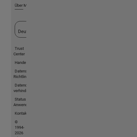
Über MathWorks
Website auswählen
Deutschland
Trust
Center
Handelsmarken
Datenschutz-
Richtlinien
Datendiebstahl
verhindern
Status von
Anwendungen
Kontakt
©
1994-
2026