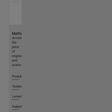
MathWorks
Accelerating
the
pace
of
engineering
and
science
Produkte
Testen oder Kaufen
Lernen
Support