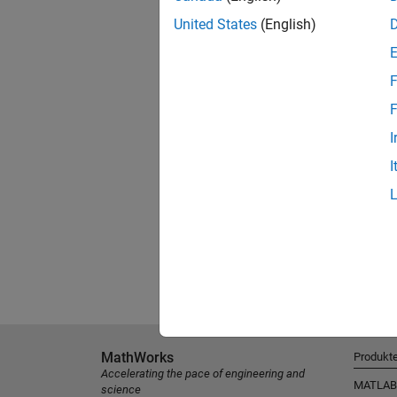
United States
(English)
F
F
I
I
MathWorks
Produkt
Accelerating the pace of engineering and
MATLAB
science