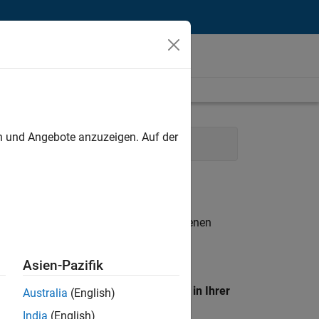
unt
en und Angebote anzuzeigen. Auf der
Legal
n entsprechen.
eigen
. Wenn Sie noch immer keine offenen
 Mitglied unseres
Talent-Netzwerks
, um
Asien-Pazifik
en Standort, um alle Stellenangebote in Ihrer
Australia
(English)
India
(English)