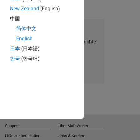
New Zealand
(English)
中国
alent Network beitreten
简体中文
English
Sie personalisierte Stellenangebote, Berichte
日本
(日本語)
und Unternehmensneuigkeiten.
한국
(한국어)
Melden Sie sich noch heute an
Support
Über MathWorks
Hilfe zur Installation
Jobs & Karriere