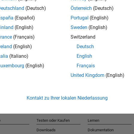
Deutschland
(Deutsch)
Österreich
(Deutsch)
España
(Español)
Portugal
(English)
T
inland
(English)
Sweden
(English)
rance
(Français)
Switzerland
Erhalten 
reland
(English)
Deutsch
talia
(Italiano)
English
Luxembourg
(English)
Français
United Kingdom
(English)
Kontakt zu Ihrer lokalen Niederlassung
e
Testen oder Kaufen
Lernen
Downloads
Dokumentation