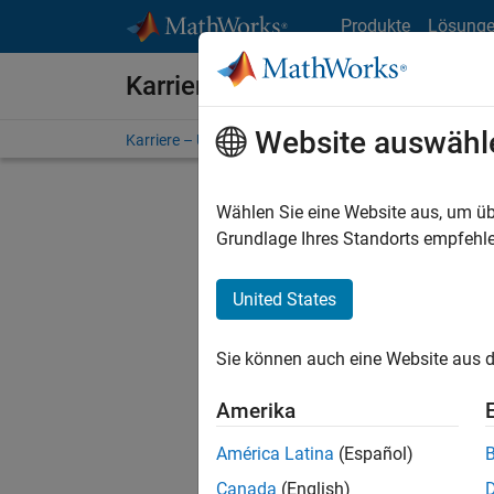
Weiter zum Inhalt
Produkte
Lösung
Karriere bei MathWorks
Website auswähl
Karriere – Übersicht
Stellensuche
Niederlassunge
Wählen Sie eine Website aus, um üb
Grundlage Ihres Standorts empfehle
United States
Derzeit
Sie könn
Sie können auch eine Website aus d
Stellen f
Aktualis
Amerika
Es wurde
América Latina
(Español)
Region a
Canada
(English)