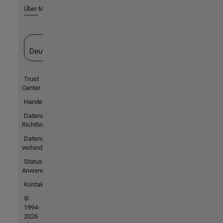
Über MathWorks
Website auswählen
Deutschland
Trust
Center
Handelsmarken
Datenschutz-
Richtlinien
Datendiebstahl
verhindern
Status von
Anwendungen
Kontakt
©
1994-
2026