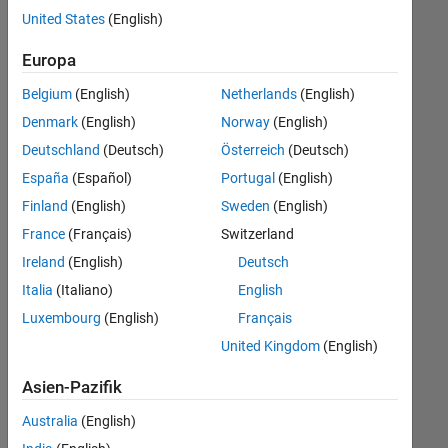
offenen
United States
(English)
Stellen,
die
Europa
Ihren
Suchkriterien
Belgium
(English)
Netherlands
(English)
entsprechen.
Denmark
(English)
Norway
(English)
Sie
Deutschland
(Deutsch)
Österreich
(Deutsch)
können
die
España
(Español)
Portugal
(English)
Suchkriterien
Finland
(English)
Sweden
(English)
weiter
France
(Français)
Switzerland
fassen
oder
Ireland
(English)
Deutsch
alle
Italia
(Italiano)
English
Stellenangebote
Luxembourg
(English)
Français
anzeigen
.
Wenn
United Kingdom
(English)
Sie
Asien-Pazifik
noch
immer
Australia
(English)
keine