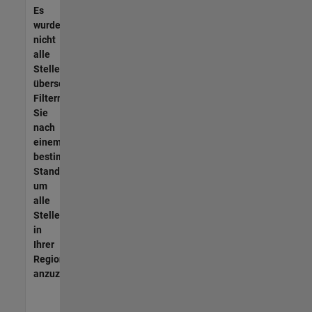
Es
wurden
nicht
alle
Stellen
übersetzt.
Filtern
Sie
nach
einem
bestimmten
Standort,
um
alle
Stellenangebote
in
Ihrer
Region
anzuzeigen.