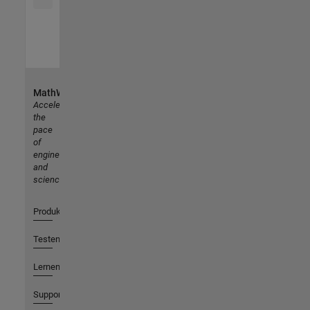
MathWorks
Accelerating
the
pace
of
engineering
and
science
Produkte
Testen oder Kaufen
Lernen
Support