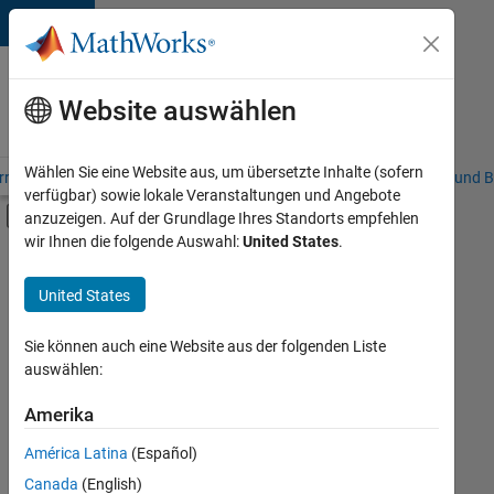
Weiter zum Inhalt
Karriere
bei
Website auswählen
MathWorks
Wählen Sie eine Website aus, um übersetzte Inhalte (sofern
riere – Übersicht
Stellensuche
Niederlassungen
Studierende und B
verfügbar) sowie lokale Veranstaltungen und Angebote
Umschaltung für Off-Canvas-Navigation
anzuzeigen. Auf der Grundlage Ihres Standorts empfehlen
Hauptinhalt
wir Ihnen die folgende Auswahl:
United States
.
FILTER:
Commercial Sales
United States
+
2
Customer Support
Finance and Operations
Sie können auch eine Website aus der folgenden Liste
auswählen:
Amerika
Derzeit
gibt
América Latina
(Español)
es
keine
Canada
(English)