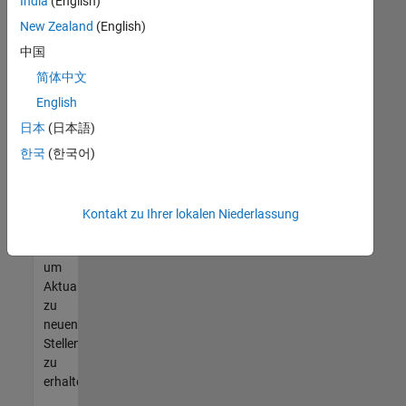
offenen
India
(English)
Stellen
New Zealand
(English)
finden
中国
können,
die
简体中文
Ihren
English
Qualifikationen
日本
(日本語)
entsprechen,
werden
한국
(한국어)
Sie
Mitglied
unseres
Kontakt zu Ihrer lokalen Niederlassung
Talent-
Netzwerks
,
um
Aktualisierungen
zu
neuen
Stellenangeboten
zu
erhalten.