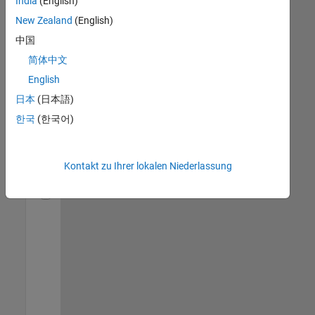
India
(English)
anzuzeigen.
New Zealand
(English)
中国
Technical Account Manager - Commercial Vehicles (m/f/d)
Technical
简体中文
Account
English
Manager -
Commercial
日本
(日本語)
Vehicles
(m/f/d)
한국
(한국어)
DE-München
|
Technical Sales
Engineering |
Kontakt zu Ihrer lokalen Niederlassung
Berufserfahrene
Technical Account Manager - Energy Transformation (m/f/d
Technical
Account
Manager -
Energy
Transformation
(m/f/d)
DE-München
|
Technical Sales
Engineering |
Berufseinsteiger