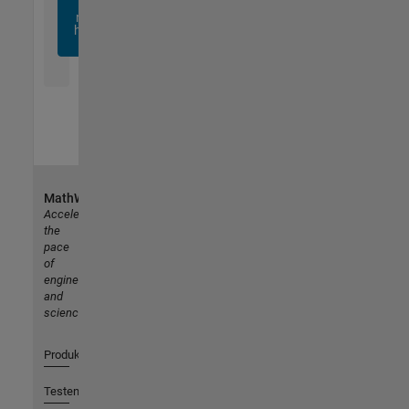
sich
noch
heute
an
MathWorks
Accelerating
the
pace
of
engineering
and
science
Produkte
Testen oder Kaufen