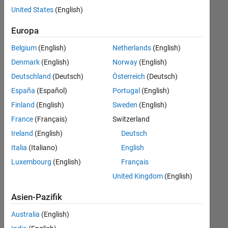
Stellen
United States
(English)
speichern
Europa
Es
Belgium
(English)
Netherlands
(English)
wurden
Denmark
(English)
Norway
(English)
nicht
alle
Deutschland
(Deutsch)
Österreich
(Deutsch)
Stellen
España
(Español)
Portugal
(English)
übersetzt.
Finland
(English)
Sweden
(English)
Filtern
Sie
France
(Français)
Switzerland
nach
Ireland
(English)
Deutsch
einem
Italia
(Italiano)
English
bestimmten
Standort,
Luxembourg
(English)
Français
um
United Kingdom
(English)
alle
Stellenangebote
Asien-Pazifik
in
Australia
(English)
Ihrer
Region