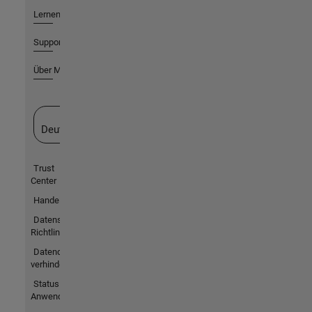
Lernen
Support
Über MathWorks
Website auswählen
Deutschland
Trust
Center
Handelsmarken
Datenschutz-
Richtlinien
Datendiebstahl
verhindern
Status von
Anwendungen