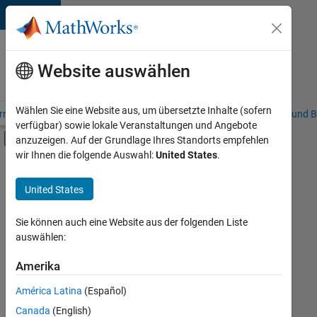
Weiter zum Inhalt
Karriere
bei
Website auswählen
MathWorks
Wählen Sie eine Website aus, um übersetzte Inhalte (sofern
riere – Übersicht
Stellensuche
Niederlassungen
Studierende und B
verfügbar) sowie lokale Veranstaltungen und Angebote
Umschaltung für Off-Canvas-Navigation
anzuzeigen. Auf der Grundlage Ihres Standorts empfehlen
Hauptinhalt
wir Ihnen die folgende Auswahl:
United States
.
FILTER:
Commercial Sales
United States
+
1
Technical Sales Engineering
Sie können auch eine Website aus der folgenden Liste
auswählen:
Amerika
Sortieren nach
América Latina
(Español)
Canada
(English)
Ausgewählte