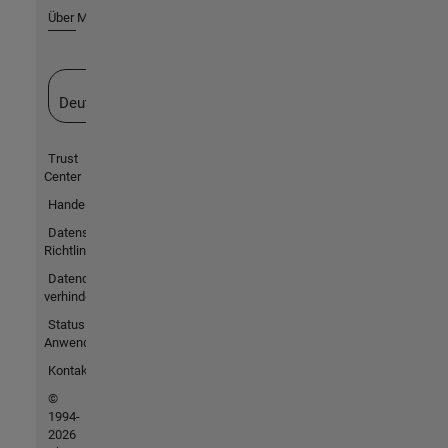
Über MathWorks
Website auswählen
Deutschland
Trust
Center
Handelsmarken
Datenschutz-
Richtlinien
Datendiebstahl
verhindern
Status von
Anwendungen
Kontakt
©
1994-
2026