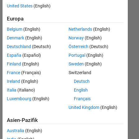
offenen
United States
(English)
Stellen,
die
Europa
Ihren
Suchkriterien
Belgium
(English)
Netherlands
(English)
entsprechen.
Denmark
(English)
Norway
(English)
Sie
Deutschland
(Deutsch)
Österreich
(Deutsch)
können
die
España
(Español)
Portugal
(English)
Suchkriterien
Finland
(English)
Sweden
(English)
weiter
France
(Français)
Switzerland
fassen
oder
Ireland
(English)
Deutsch
alle
Italia
(Italiano)
English
Stellenangebote
Luxembourg
(English)
Français
anzeigen
.
Wenn
United Kingdom
(English)
Sie
Asien-Pazifik
noch
immer
Australia
(English)
keine