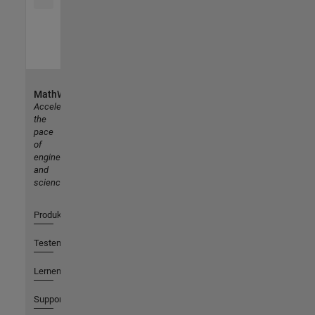
MathWorks
Accelerating
the
pace
of
engineering
and
science
Produkte
Testen oder Kaufen
Lernen
Support