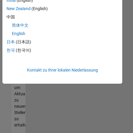
offenen
India
(English)
Stellen
New Zealand
(English)
finden
中国
können,
die
简体中文
Ihren
English
Qualifikationen
日本
(日本語)
entsprechen,
werden
한국
(한국어)
Sie
Mitglied
unseres
Kontakt zu Ihrer lokalen Niederlassung
Talent-
Netzwerks
,
um
Aktualisierungen
zu
neuen
Stellenangeboten
zu
erhalten.