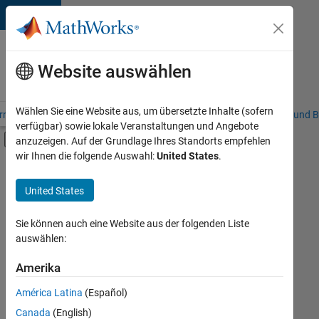
Weiter zum Inhalt
Karriere
bei
Website auswählen
MathWorks
Wählen Sie eine Website aus, um übersetzte Inhalte (sofern
riere – Übersicht
Stellensuche
Niederlassungen
Studierende und B
verfügbar) sowie lokale Veranstaltungen und Angebote
Umschaltung für Off-Canvas-Navigation
anzuzeigen. Auf der Grundlage Ihres Standorts empfehlen
Hauptinhalt
wir Ihnen die folgende Auswahl:
United States
.
FILTER:
Commercial Sales
United States
+
4
Customer Support
Sales Operations
Sie können auch eine Website aus der folgenden Liste
auswählen:
Business Model Team
Human Resources
Amerika
Derzeit
gibt
América Latina
(Español)
es
keine
Canada
(English)