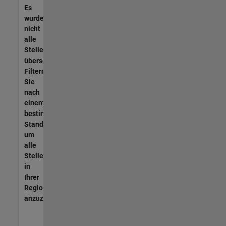
Es
wurden
nicht
alle
Stellen
übersetzt.
Filtern
Sie
nach
einem
bestimmten
Standort,
um
alle
Stellenangebote
in
Ihrer
Region
anzuzeigen.