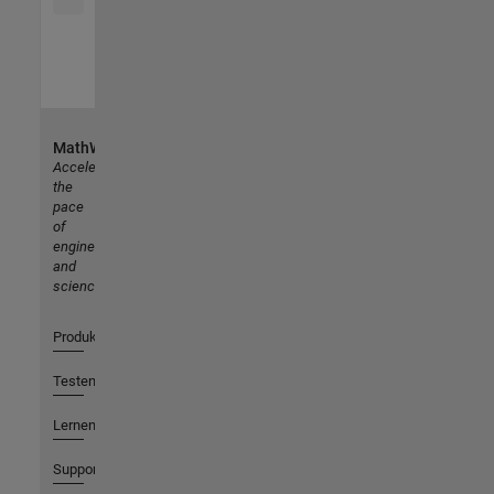
MathWorks
Accelerating
the
pace
of
engineering
and
science
Produkte
Testen oder Kaufen
Lernen
Support