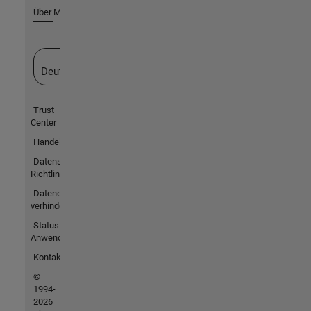
Über MathWorks
Website auswählen
Deutschland
Trust
Center
Handelsmarken
Datenschutz-
Richtlinien
Datendiebstahl
verhindern
Status von
Anwendungen
Kontakt
©
1994-
2026