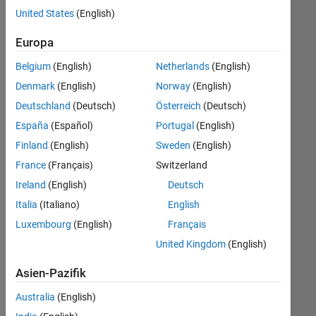
offenen
United States
(English)
Stellen,
die
Europa
Ihren
Suchkriterien
Belgium
(English)
Netherlands
(English)
entsprechen.
Denmark
(English)
Norway
(English)
Sie
Deutschland
(Deutsch)
Österreich
(Deutsch)
können
die
España
(Español)
Portugal
(English)
Suchkriterien
Finland
(English)
Sweden
(English)
weiter
France
(Français)
Switzerland
fassen
oder
Ireland
(English)
Deutsch
alle
Italia
(Italiano)
English
Stellenangebote
Luxembourg
(English)
Français
anzeigen
.
Wenn
United Kingdom
(English)
Sie
Asien-Pazifik
noch
immer
Australia
(English)
keine