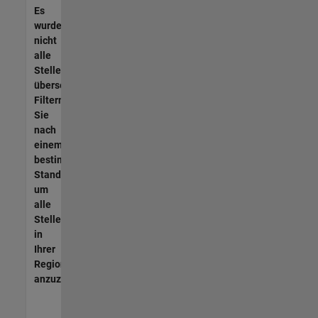
Es
wurden
nicht
alle
Stellen
übersetzt.
Filtern
Sie
nach
einem
bestimmten
Standort,
um
alle
Stellenangebote
in
Ihrer
Region
anzuzeigen.