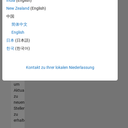
offenen
India
(English)
Stellen
New Zealand
(English)
finden
中国
können,
die
简体中文
Ihren
English
Qualifikationen
日本
(日本語)
entsprechen,
werden
한국
(한국어)
Sie
Mitglied
unseres
Kontakt zu Ihrer lokalen Niederlassung
Talent-
Netzwerks
,
um
Aktualisierungen
zu
neuen
Stellenangeboten
zu
erhalten.