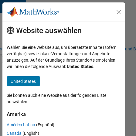
Weiter zum Inhalt
Karriere
bei
Website auswählen
MathWorks
Wählen Sie eine Website aus, um übersetzte Inhalte (sofern
riere – Übersicht
Stellensuche
Niederlassungen
Studierende und B
verfügbar) sowie lokale Veranstaltungen und Angebote
Umschaltung für Off-Canvas-Navigation
anzuzeigen. Auf der Grundlage Ihres Standorts empfehlen
Hauptinhalt
wir Ihnen die folgende Auswahl:
United States
.
FILTER:
Information Technology
United States
+
4
Customer Support
Marketing Communications
Sie können auch eine Website aus der folgenden Liste
auswählen:
Finance and Operations
Legal
Amerika
Derzeit
gibt
América Latina
(Español)
es
keine
Canada
(English)