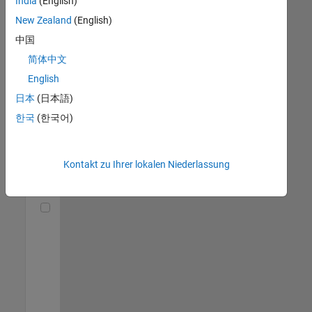
India
(English)
(m/f/d)
DE-München
|
New Zealand
(English)
Technical Sales
中国
Engineering |
Berufserfahrene
简体中文
English
Senior Utilities and Energy Market Developer (m/f/d)
Senior Utilities
and Energy
日本
(日本語)
Market
한국
(한국어)
Developer
(m/f/d)
DE-München
|
Industry
Kontakt zu Ihrer lokalen Niederlassung
Marketing |
Berufserfahrene
Technical Account Manager - Energy Transformation (m/f/d
Technical
Account
Manager -
Energy
Transformation
(m/f/d)
DE-München
|
Technical Sales
Engineering |