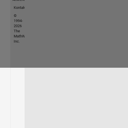
Kontakt
©
1994-
2026
The
MathWorks,
Inc.