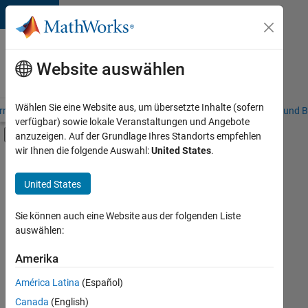
Weiter zum Inhalt
Karriere
bei
Website auswählen
MathWorks
Wählen Sie eine Website aus, um übersetzte Inhalte (sofern
riere – Übersicht
Stellensuche
Niederlassungen
Studierende und B
verfügbar) sowie lokale Veranstaltungen und Angebote
Umschaltung für Off-Canvas-Navigation
anzuzeigen. Auf der Grundlage Ihres Standorts empfehlen
Hauptinhalt
wir Ihnen die folgende Auswahl:
United States
.
Sortieren nach
United States
Ausgewählte
Stellen
speichern
Sie können auch eine Website aus der folgenden Liste
auswählen:
Es
Amerika
wurden
América Latina
(Español)
nicht
alle
Canada
(English)