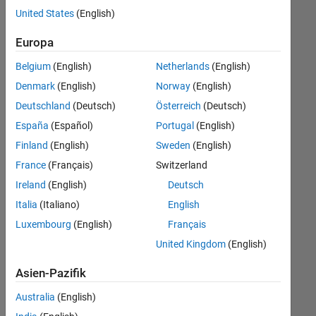
Stellen
United States
(English)
übersetzt.
Filtern
Europa
Sie
Belgium
(English)
Netherlands
(English)
nach
einem
Denmark
(English)
Norway
(English)
bestimmten
Deutschland
(Deutsch)
Österreich
(Deutsch)
Standort,
España
(Español)
Portugal
(English)
um
alle
Finland
(English)
Sweden
(English)
Stellenangebote
France
(Français)
Switzerland
in
Ireland
(English)
Deutsch
Ihrer
Region
Italia
(Italiano)
English
anzuzeigen.
Luxembourg
(English)
Français
United Kingdom
(English)
Technical Account Manager - Commercial Vehicles (m/f/d)
Technical
Account
Asien-Pazifik
Manager -
Commercial
Australia
(English)
Vehicles