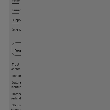
Testen oder Kaufen
Lernen
Support
Über MathWorks
Website auswählen
Deutschland
Trust
Center
Handelsmarken
Datenschutz-
Richtlinien
Datendiebstahl
verhindern
Status von
Anwendungen