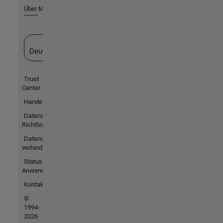
Über MathWorks
Website auswählen
Deutschland
Trust
Center
Handelsmarken
Datenschutz-
Richtlinien
Datendiebstahl
verhindern
Status von
Anwendungen
Kontakt
©
1994-
2026