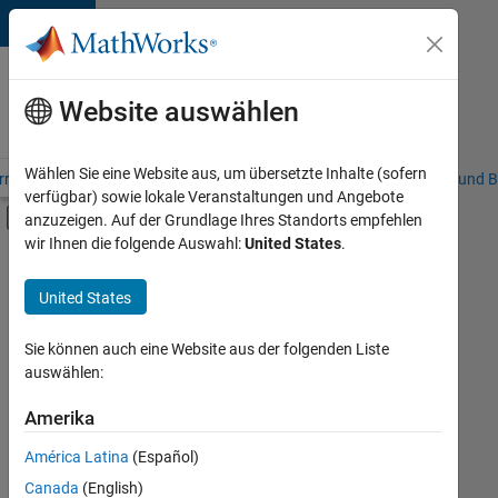
Weiter zum Inhalt
Karriere
bei
Website auswählen
MathWorks
Wählen Sie eine Website aus, um übersetzte Inhalte (sofern
riere – Übersicht
Stellensuche
Niederlassungen
Studierende und B
verfügbar) sowie lokale Veranstaltungen und Angebote
Umschaltung für Off-Canvas-Navigation
anzuzeigen. Auf der Grundlage Ihres Standorts empfehlen
Hauptinhalt
wir Ihnen die folgende Auswahl:
United States
.
FILTER:
Information Technology
United States
+
5
Education Sales
Inside Sales
Sie können auch eine Website aus der folgenden Liste
auswählen:
Marketing Communications
Finance and Operations
Amerika
Derzeit
gibt
Human Resources
América Latina
(Español)
es
keine
Canada
(English)