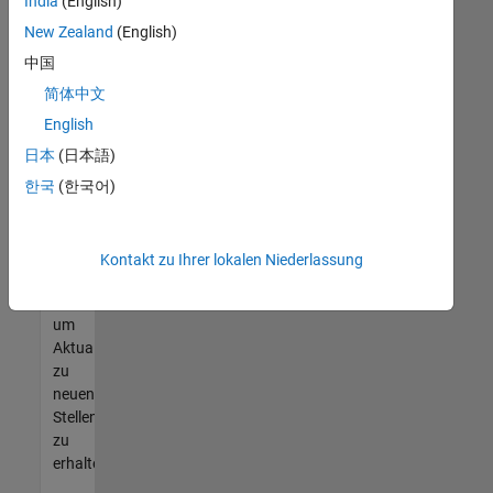
offenen
India
(English)
Stellen
New Zealand
(English)
finden
中国
können,
die
简体中文
Ihren
English
Qualifikationen
日本
(日本語)
entsprechen,
werden
한국
(한국어)
Sie
Mitglied
unseres
Kontakt zu Ihrer lokalen Niederlassung
Talent-
Netzwerks
,
um
Aktualisierungen
zu
neuen
Stellenangeboten
zu
erhalten.