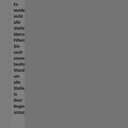
Es
wurden
nicht
alle
Stellen
übersetzt.
Filtern
Sie
nach
einem
bestimmten
Standort,
um
alle
Stellenangebote
in
Ihrer
Region
anzuzeigen.