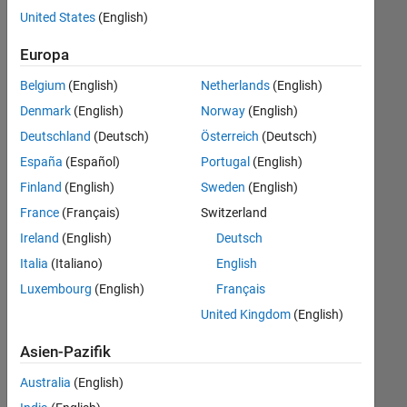
offenen
United States
(English)
Stellen,
die
Europa
Ihren
Suchkriterien
Belgium
(English)
Netherlands
(English)
entsprechen.
Denmark
(English)
Norway
(English)
Sie
Deutschland
(Deutsch)
Österreich
(Deutsch)
können
die
España
(Español)
Portugal
(English)
Suchkriterien
Finland
(English)
Sweden
(English)
weiter
France
(Français)
Switzerland
fassen
oder
Ireland
(English)
Deutsch
alle
Italia
(Italiano)
English
Stellenangebote
Luxembourg
(English)
Français
anzeigen
.
Wenn
United Kingdom
(English)
Sie
Asien-Pazifik
noch
immer
Australia
(English)
keine