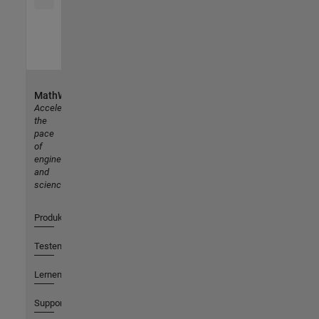
MathWorks
Accelerating
the
pace
of
engineering
and
science
Produkte
Testen oder Kaufen
Lernen
Support