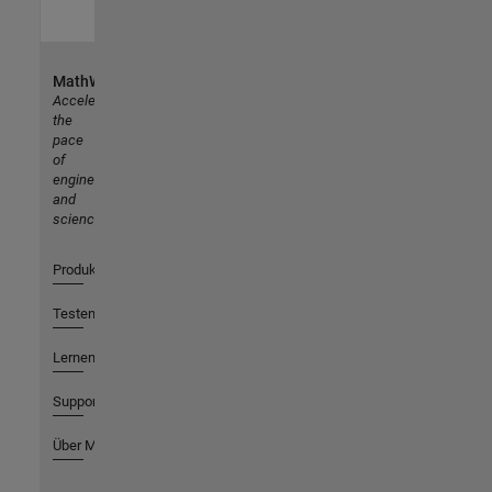
MathWorks
Accelerating
the
pace
of
engineering
and
science
Produkte
Testen oder Kaufen
Lernen
Support
Über MathWorks