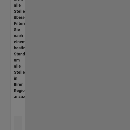
alle
Stellen
übersetzt.
Filtern
Sie
nach
einem
bestimmten
Standort,
um
alle
Stellenangebote
in
Ihrer
Region
anzuzeigen.