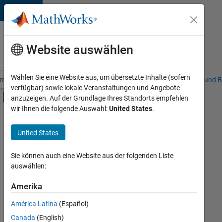
Weiter zum Inhalt
Karriere
bei
Website auswählen
MathWorks
Wählen Sie eine Website aus, um übersetzte Inhalte (sofern
riere – Übersicht
Stellensuche
Niederlassungen
Studierende und B
verfügbar) sowie lokale Veranstaltungen und Angebote
Umschaltung für Off-Canvas-Navigation
anzuzeigen. Auf der Grundlage Ihres Standorts empfehlen
Hauptinhalt
wir Ihnen die folgende Auswahl:
United States
.
FILTER:
Finance and Operations
United States
Sie können auch eine Website aus der folgenden Liste
Derzeit
auswählen:
gibt
es
Amerika
keine
offenen
América Latina
(Español)
Stellen,
die
Canada
(English)