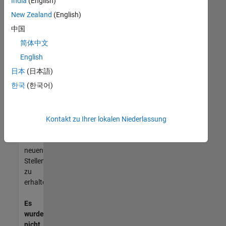
India
(English)
können,
die
New Zealand
(English)
Ihren
中国
Qualifikationen
简体中文
entsprechen,
werden
English
Sie
日本
(日本語)
Mitglied
한국
(한국어)
unseres
Talent-
Netzwerks
,
um
Kontakt zu Ihrer lokalen Niederlassung
Aktualisierungen
zu
neuen
Stellenangeboten
zu
erhalten.
Es
wurden
nicht