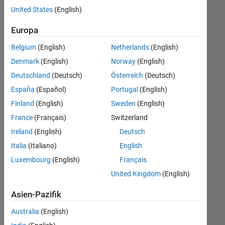
Ihren
United States
(English)
Suchkriterien
entsprechen.
Europa
Sie
Belgium
(English)
Netherlands
(English)
können
die
Denmark
(English)
Norway
(English)
Suchkriterien
Deutschland
(Deutsch)
Österreich
(Deutsch)
weiter
España
(Español)
Portugal
(English)
fassen
oder
Finland
(English)
Sweden
(English)
alle
France
(Français)
Switzerland
Stellenangebote
Ireland
(English)
Deutsch
anzeigen
.
Wenn
Italia
(Italiano)
English
Sie
Luxembourg
(English)
Français
noch
United Kingdom
(English)
immer
keine
Asien-Pazifik
offenen
Stellen
Australia
(English)
finden