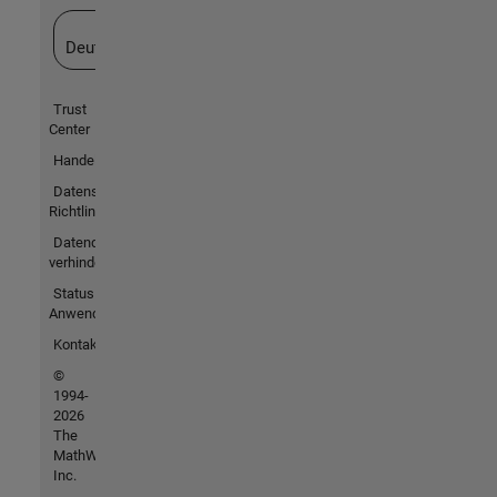
Website auswählen
Deutschland
Trust
Center
Handelsmarken
Datenschutz-
Richtlinien
Datendiebstahl
verhindern
Status von
Anwendungen
Kontakt
©
1994-
2026
The
MathWorks,
Inc.