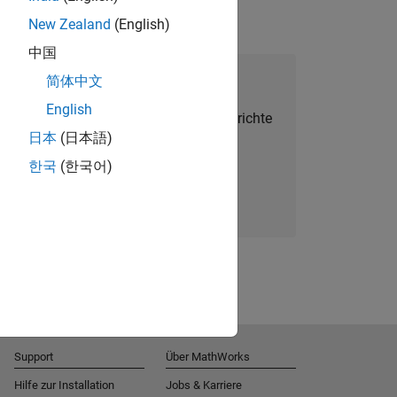
New Zealand
(English)
中国
alent Network beitreten
简体中文
English
Sie personalisierte Stellenangebote, Berichte
日本
(日本語)
und Unternehmensneuigkeiten.
한국
(한국어)
Melden Sie sich noch heute an
Support
Über MathWorks
Hilfe zur Installation
Jobs & Karriere