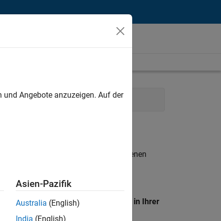
unt
en und Angebote anzuzeigen. Auf der
ations
Finance and Operations
n entsprechen.
eigen
. Wenn Sie noch immer keine offenen
 Mitglied unseres
Talent-Netzwerks
, um
Asien-Pazifik
en Standort, um alle Stellenangebote in Ihrer
Australia
(English)
India
(English)