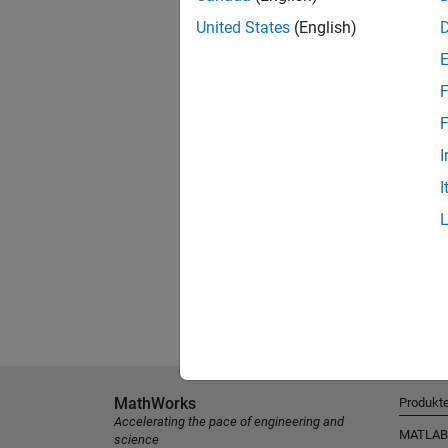
United States
(English)
F
F
I
I
MathWorks
Produkt
Accelerating the pace of engineering and
MATLAB
science