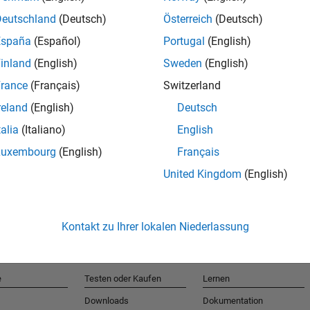
Deutschland
(Deutsch)
Österreich
(Deutsch)
España
(Español)
Portugal
(English)
T
inland
(English)
Sweden
(English)
rance
(Français)
Switzerland
Erhalten 
reland
(English)
Deutsch
talia
(Italiano)
English
Luxembourg
(English)
Français
United Kingdom
(English)
Kontakt zu Ihrer lokalen Niederlassung
e
Testen oder Kaufen
Lernen
Downloads
Dokumentation