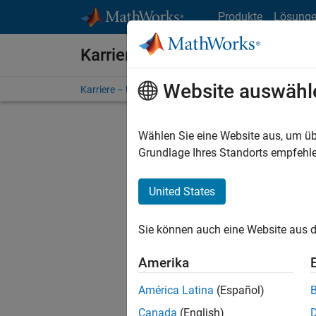
Weiter zum Inhalt
Produkte
Lösung
Karriere bei MathWorks
Website auswähl
Karriere – Übersicht
Stellensuche
Niederlassunge
Wählen Sie eine Website aus, um üb
Grundlage Ihres Standorts empfehle
United States
Derzeit
Sie könn
Sie können auch eine Website aus d
Stellen f
Aktualis
Amerika
Es wurde
América Latina
(Español)
Region a
Canada
(English)