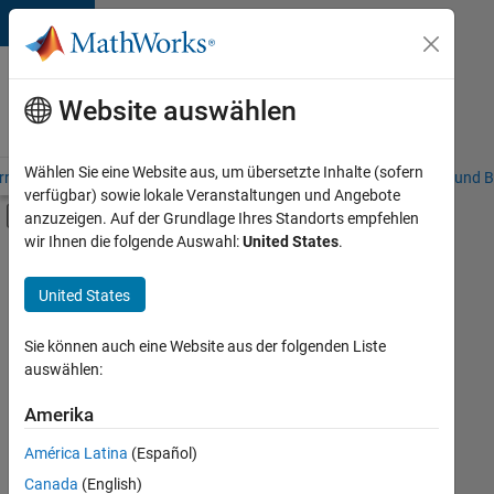
Weiter zum Inhalt
Karriere
bei
Website auswählen
MathWorks
Wählen Sie eine Website aus, um übersetzte Inhalte (sofern
riere – Übersicht
Stellensuche
Niederlassungen
Studierende und B
verfügbar) sowie lokale Veranstaltungen und Angebote
Umschaltung für Off-Canvas-Navigation
anzuzeigen. Auf der Grundlage Ihres Standorts empfehlen
Hauptinhalt
wir Ihnen die folgende Auswahl:
United States
.
FILTER:
Information Technology
United States
+
4
Commercial Sales
Marketing Communications
Sie können auch eine Website aus der folgenden Liste
auswählen:
Finance and Operations
Human Resources
Amerika
Derzeit
gibt
América Latina
(Español)
es
keine
Canada
(English)