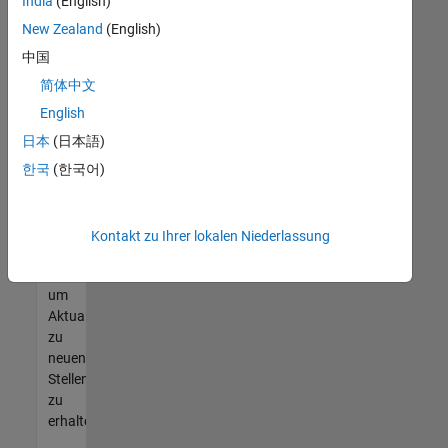
offenen
India
(English)
Stellen
New Zealand
(English)
finden
中国
können,
die
简体中文
Ihren
English
Qualifikationen
日本
(日本語)
entsprechen,
werden
한국
(한국어)
Sie
Mitglied
unseres
Kontakt zu Ihrer lokalen Niederlassung
Talent-
Netzwerks
,
um
Aktualisierungen
zu
neuen
Stellenangeboten
zu
erhalten.