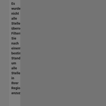
Es
wurden
nicht
alle
Stellen
übersetzt.
Filtern
Sie
nach
einem
bestimmten
Standort,
um
alle
Stellenangebote
in
Ihrer
Region
anzuzeigen.