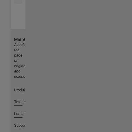
MathWorks
Accelerating
the
pace
of
engineering
and
science
Produkte
Testen oder Kaufen
Lernen
Support