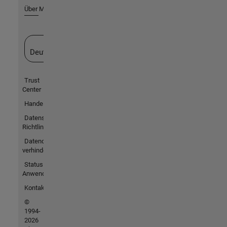
Über MathWorks
Website auswählen
Deutschland
Trust
Center
Handelsmarken
Datenschutz-
Richtlinien
Datendiebstahl
verhindern
Status von
Anwendungen
Kontakt
©
1994-
2026