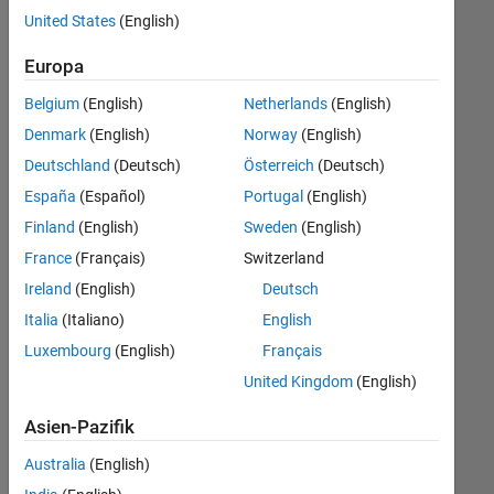
offenen
United States
(English)
Stellen,
die
Europa
Ihren
Suchkriterien
Belgium
(English)
Netherlands
(English)
entsprechen.
Denmark
(English)
Norway
(English)
Sie
Deutschland
(Deutsch)
Österreich
(Deutsch)
können
die
España
(Español)
Portugal
(English)
Suchkriterien
Finland
(English)
Sweden
(English)
weiter
France
(Français)
Switzerland
fassen
oder
Ireland
(English)
Deutsch
alle
Italia
(Italiano)
English
Stellenangebote
Luxembourg
(English)
Français
anzeigen
.
Wenn
United Kingdom
(English)
Sie
Asien-Pazifik
noch
immer
Australia
(English)
keine