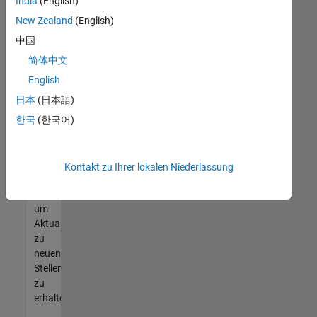
offenen
India
(English)
Stellen
New Zealand
(English)
finden
中国
können,
die
简体中文
Ihren
English
Qualifikationen
日本
(日本語)
entsprechen,
werden
한국
(한국어)
Sie
Mitglied
unseres
Kontakt zu Ihrer lokalen Niederlassung
Talent-
Netzwerks
,
um
Aktualisierungen
zu
neuen
Stellenangeboten
zu
erhalten.