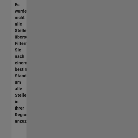
Es
wurden
nicht
alle
Stellen
übersetzt.
Filtern
Sie
nach
einem
bestimmten
Standort,
um
alle
Stellenangebote
in
Ihrer
Region
anzuzeigen.