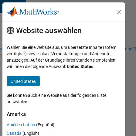
Weiter zum Inhalt
Karriere
bei
Website auswählen
MathWorks
Wählen Sie eine Website aus, um übersetzte Inhalte (sofern
riere – Übersicht
Stellensuche
Niederlassungen
Studierende und B
verfügbar) sowie lokale Veranstaltungen und Angebote
Umschaltung für Off-Canvas-Navigation
anzuzeigen. Auf der Grundlage Ihres Standorts empfehlen
Hauptinhalt
wir Ihnen die folgende Auswahl:
United States
.
FILTER:
Inside Sales
United States
+
3
Sales Operations
Finance and Operations
Sie können auch eine Website aus der folgenden Liste
auswählen:
Legal
Amerika
Derzeit
gibt
América Latina
(Español)
es
keine
Canada
(English)