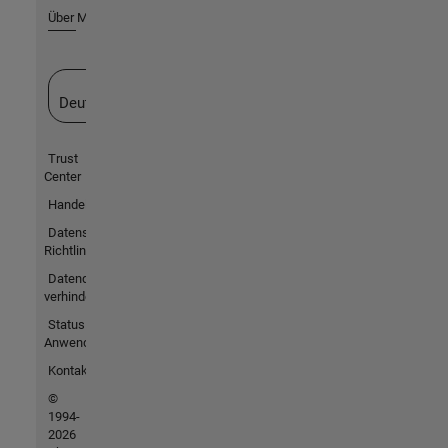
Über MathWorks
Website auswählen
Deutschland
Trust
Center
Handelsmarken
Datenschutz-
Richtlinien
Datendiebstahl
verhindern
Status von
Anwendungen
Kontakt
©
1994-
2026