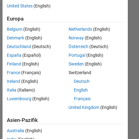
offenen
United States
(English)
Stellen,
die
Europa
Ihren
Suchkriterien
Belgium
(English)
Netherlands
(English)
entsprechen.
Denmark
(English)
Norway
(English)
Sie
Deutschland
(Deutsch)
Österreich
(Deutsch)
können
die
España
(Español)
Portugal
(English)
Suchkriterien
Finland
(English)
Sweden
(English)
weiter
France
(Français)
Switzerland
fassen
oder
Ireland
(English)
Deutsch
alle
Italia
(Italiano)
English
Stellenangebote
Luxembourg
(English)
Français
anzeigen
.
Wenn
United Kingdom
(English)
Sie
Asien-Pazifik
noch
immer
Australia
(English)
keine