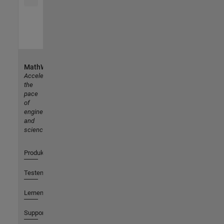
MathWorks
Accelerating
the
pace
of
engineering
and
science
Produkte
Testen oder Kaufen
Lernen
Support