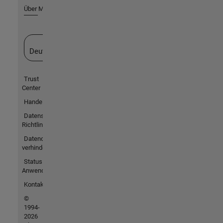
Über MathWorks
Website auswählen
Deutschland
Trust
Center
Handelsmarken
Datenschutz-
Richtlinien
Datendiebstahl
verhindern
Status von
Anwendungen
Kontakt
©
1994-
2026