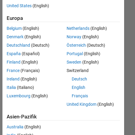
offenen
United States
(English)
Stellen,
die
Europa
Ihren
Suchkriterien
Belgium
(English)
Netherlands
(English)
entsprechen.
Denmark
(English)
Norway
(English)
Sie
Deutschland
(Deutsch)
Österreich
(Deutsch)
können
die
España
(Español)
Portugal
(English)
Suchkriterien
Finland
(English)
Sweden
(English)
weiter
France
(Français)
Switzerland
fassen
oder
Ireland
(English)
Deutsch
alle
Italia
(Italiano)
English
Stellenangebote
Luxembourg
(English)
Français
anzeigen
.
Wenn
United Kingdom
(English)
Sie
Asien-Pazifik
noch
immer
Australia
(English)
keine