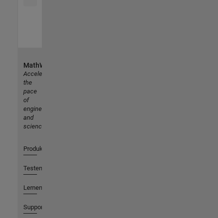
MathWorks
Accelerating
the
pace
of
engineering
and
science
Produkte
Testen oder Kaufen
Lernen
Support