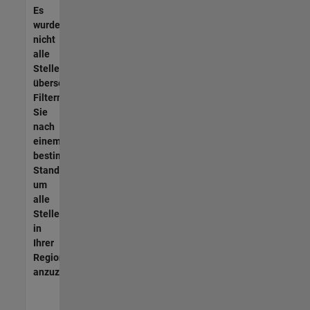
Es
wurden
nicht
alle
Stellen
übersetzt.
Filtern
Sie
nach
einem
bestimmten
Standort,
um
alle
Stellenangebote
in
Ihrer
Region
anzuzeigen.