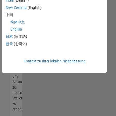
offenen
India
(English)
Stellen
New Zealand
(English)
finden
中国
können,
die
简体中文
Ihren
English
Qualifikationen
日本
(日本語)
entsprechen,
werden
한국
(한국어)
Sie
Mitglied
unseres
Kontakt zu Ihrer lokalen Niederlassung
Talent-
Netzwerks
,
um
Aktualisierungen
zu
neuen
Stellenangeboten
zu
erhalten.