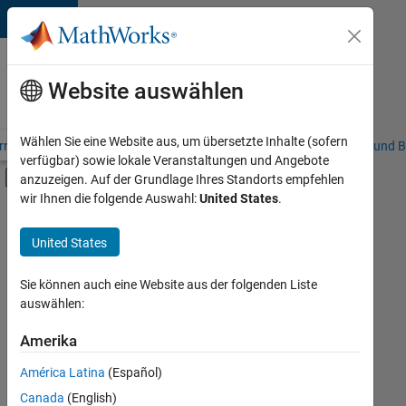
Weiter zum Inhalt
Karriere
bei
Website auswählen
MathWorks
Wählen Sie eine Website aus, um übersetzte Inhalte (sofern
riere – Übersicht
Stellensuche
Niederlassungen
Studierende und B
verfügbar) sowie lokale Veranstaltungen und Angebote
Umschaltung für Off-Canvas-Navigation
anzuzeigen. Auf der Grundlage Ihres Standorts empfehlen
Hauptinhalt
wir Ihnen die folgende Auswahl:
United States
.
FILTER:
Inside Sales
United States
+
3
Business Model Team
Finance and Operations
Sie können auch eine Website aus der folgenden Liste
auswählen:
Legal
Amerika
Derzeit
gibt
América Latina
(Español)
es
keine
Canada
(English)