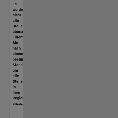
Es
wurden
nicht
alle
Stellen
übersetzt.
Filtern
Sie
nach
einem
bestimmten
Standort,
um
alle
Stellenangebote
in
Ihrer
Region
anzuzeigen.