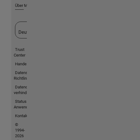
Über MathWorks
Website auswählen
Deutschland
Trust
Center
Handelsmarken
Datenschutz-
Richtlinien
Datendiebstahl
verhindern
Status von
Anwendungen
Kontakt
©
1994-
2026