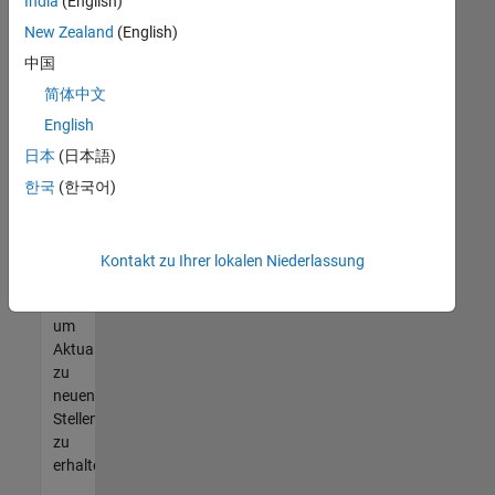
offenen
India
(English)
Stellen
New Zealand
(English)
finden
中国
können,
die
简体中文
Ihren
English
Qualifikationen
日本
(日本語)
entsprechen,
werden
한국
(한국어)
Sie
Mitglied
unseres
Kontakt zu Ihrer lokalen Niederlassung
Talent-
Netzwerks
,
um
Aktualisierungen
zu
neuen
Stellenangeboten
zu
erhalten.