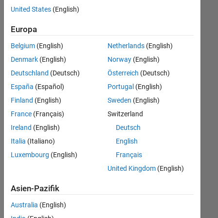
offenen
United States
(English)
Stellen,
die
Europa
Ihren
Suchkriterien
Belgium
(English)
Netherlands
(English)
entsprechen.
Denmark
(English)
Norway
(English)
Sie
Deutschland
(Deutsch)
Österreich
(Deutsch)
können
die
España
(Español)
Portugal
(English)
Suchkriterien
Finland
(English)
Sweden
(English)
weiter
France
(Français)
Switzerland
fassen
oder
Ireland
(English)
Deutsch
alle
Italia
(Italiano)
English
Stellenangebote
Luxembourg
(English)
Français
anzeigen
.
Wenn
United Kingdom
(English)
Sie
Asien-Pazifik
noch
immer
Australia
(English)
keine