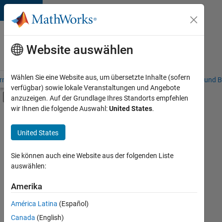
Weiter zum Inhalt
Karriere
bei
Website auswählen
MathWorks
Wählen Sie eine Website aus, um übersetzte Inhalte (sofern
riere – Übersicht
Stellensuche
Niederlassungen
Studierende und B
verfügbar) sowie lokale Veranstaltungen und Angebote
Umschaltung für Off-Canvas-Navigation
anzuzeigen. Auf der Grundlage Ihres Standorts empfehlen
Hauptinhalt
wir Ihnen die folgende Auswahl:
United States
.
FILTER:
Customer Support
United States
+
4
Inside Sales
Business Model Team
Sie können auch eine Website aus der folgenden Liste
auswählen:
Finance and Operations
Legal
Amerika
Derzeit
gibt
América Latina
(Español)
es
keine
Canada
(English)