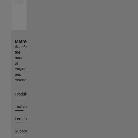
MathWorks
Accelerating
the
pace
of
engineering
and
science
Produkte
Testen oder Kaufen
Lernen
Support