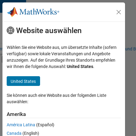
Weiter zum Inhalt
Karriere
bei
Website auswählen
MathWorks
Wählen Sie eine Website aus, um übersetzte Inhalte (sofern
riere – Übersicht
Stellensuche
Niederlassungen
Studierende und B
verfügbar) sowie lokale Veranstaltungen und Angebote
Umschaltung für Off-Canvas-Navigation
anzuzeigen. Auf der Grundlage Ihres Standorts empfehlen
Hauptinhalt
wir Ihnen die folgende Auswahl:
United States
.
FILTER:
Customer Support
United States
+
5
Inside Sales
Marketing Communications
Sie können auch eine Website aus der folgenden Liste
auswählen:
Marketing Services
Business Model Team
Amerika
Derzeit
gibt
Finance and Operations
América Latina
(Español)
es
keine
Canada
(English)