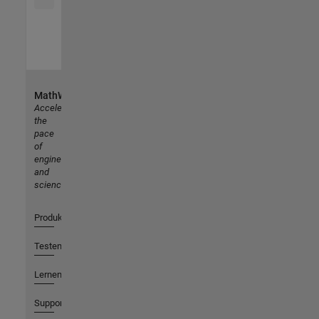
MathWorks
Accelerating
the
pace
of
engineering
and
science
Produkte
Testen oder Kaufen
Lernen
Support