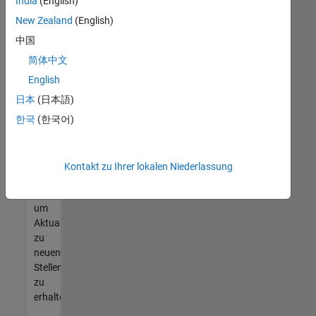
offenen
India
(English)
Stellen
New Zealand
(English)
finden
中国
können,
die
简体中文
Ihren
English
Qualifikationen
日本
(日本語)
entsprechen,
werden
한국
(한국어)
Sie
Mitglied
unseres
Kontakt zu Ihrer lokalen Niederlassung
Talent-
Netzwerks
,
um
Aktualisierungen
zu
neuen
Stellenangeboten
zu
erhalten.