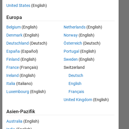
offenen
United States
(English)
Stellen,
die
Europa
Ihren
Suchkriterien
Belgium
(English)
Netherlands
(English)
entsprechen.
Denmark
(English)
Norway
(English)
Sie
Deutschland
(Deutsch)
Österreich
(Deutsch)
können
die
España
(Español)
Portugal
(English)
Suchkriterien
Finland
(English)
Sweden
(English)
weiter
France
(Français)
Switzerland
fassen
oder
Ireland
(English)
Deutsch
alle
Italia
(Italiano)
English
Stellenangebote
Luxembourg
(English)
Français
anzeigen
.
Wenn
United Kingdom
(English)
Sie
Asien-Pazifik
noch
immer
Australia
(English)
keine