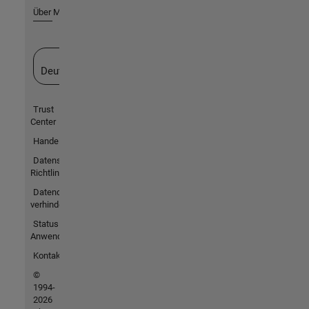
Über MathWorks
Website auswählen
Deutschland
Trust
Center
Handelsmarken
Datenschutz-
Richtlinien
Datendiebstahl
verhindern
Status von
Anwendungen
Kontakt
©
1994-
2026