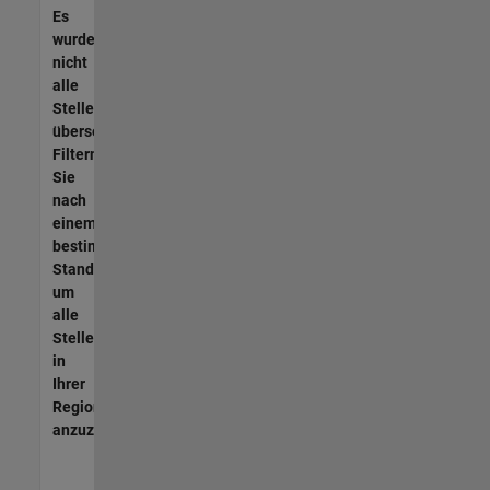
Es
wurden
nicht
alle
Stellen
übersetzt.
Filtern
Sie
nach
einem
bestimmten
Standort,
um
alle
Stellenangebote
in
Ihrer
Region
anzuzeigen.