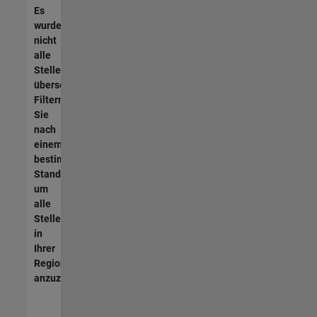
Es
wurden
nicht
alle
Stellen
übersetzt.
Filtern
Sie
nach
einem
bestimmten
Standort,
um
alle
Stellenangebote
in
Ihrer
Region
anzuzeigen.