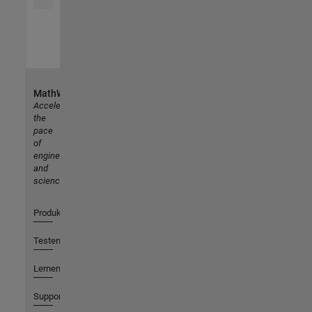
MathWorks
Accelerating
the
pace
of
engineering
and
science
Produkte
Testen oder Kaufen
Lernen
Support