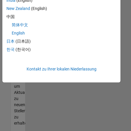
offenen
India
(English)
Stellen
New Zealand
(English)
finden
中国
können,
die
简体中文
Ihren
English
Qualifikationen
日本
(日本語)
entsprechen,
werden
한국
(한국어)
Sie
Mitglied
unseres
Kontakt zu Ihrer lokalen Niederlassung
Talent-
Netzwerks
,
um
Aktualisierungen
zu
neuen
Stellenangeboten
zu
erhalten.