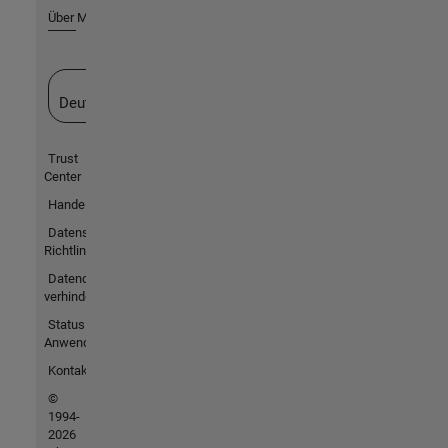
Über MathWorks
Website auswählen
Deutschland
Trust
Center
Handelsmarken
Datenschutz-
Richtlinien
Datendiebstahl
verhindern
Status von
Anwendungen
Kontakt
©
1994-
2026