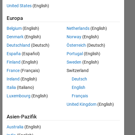
offenen
United States
(English)
Stellen,
die
Europa
Ihren
Suchkriterien
Belgium
(English)
Netherlands
(English)
entsprechen.
Denmark
(English)
Norway
(English)
Sie
Deutschland
(Deutsch)
Österreich
(Deutsch)
können
die
España
(Español)
Portugal
(English)
Suchkriterien
Finland
(English)
Sweden
(English)
weiter
France
(Français)
Switzerland
fassen
oder
Ireland
(English)
Deutsch
alle
Italia
(Italiano)
English
Stellenangebote
Luxembourg
(English)
Français
anzeigen
.
Wenn
United Kingdom
(English)
Sie
Asien-Pazifik
noch
immer
Australia
(English)
keine