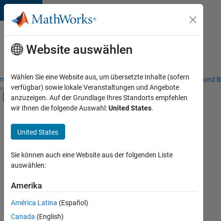
Weiter zum Inhalt
Karriere
bei
Website auswählen
MathWorks
Wählen Sie eine Website aus, um übersetzte Inhalte (sofern
riere – Übersicht
Stellensuche
Niederlassungen
Studierende und B
verfügbar) sowie lokale Veranstaltungen und Angebote
Umschaltung für Off-Canvas-Navigation
anzuzeigen. Auf der Grundlage Ihres Standorts empfehlen
Hauptinhalt
wir Ihnen die folgende Auswahl:
United States
.
FILTER:
Customer Support
United States
+
5
Inside Sales
Sales Operations
Sie können auch eine Website aus der folgenden Liste
auswählen:
Marketing Communications
Marketing Services
Amerika
Derzeit
gibt
Business Model Team
América Latina
(Español)
es
keine
Canada
(English)