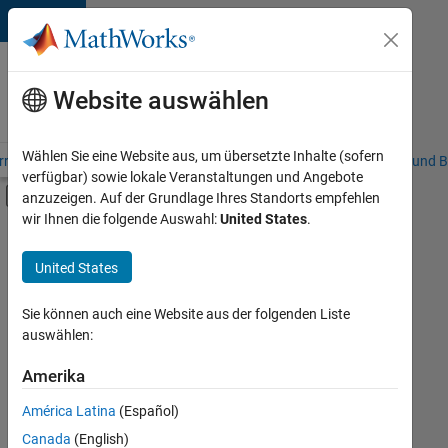
Weiter zum Inhalt
Karriere
bei
Website auswählen
MathWorks
Wählen Sie eine Website aus, um übersetzte Inhalte (sofern
riere – Übersicht
Stellensuche
Niederlassungen
Studierende und B
verfügbar) sowie lokale Veranstaltungen und Angebote
Umschaltung für Off-Canvas-Navigation
anzuzeigen. Auf der Grundlage Ihres Standorts empfehlen
Hauptinhalt
wir Ihnen die folgende Auswahl:
United States
.
FILTER:
Inside Sales
United States
+
3
Sales Operations
Marketing Communications
Sie können auch eine Website aus der folgenden Liste
auswählen:
Business Model Team
Amerika
Derzeit
gibt
América Latina
(Español)
es
keine
Canada
(English)