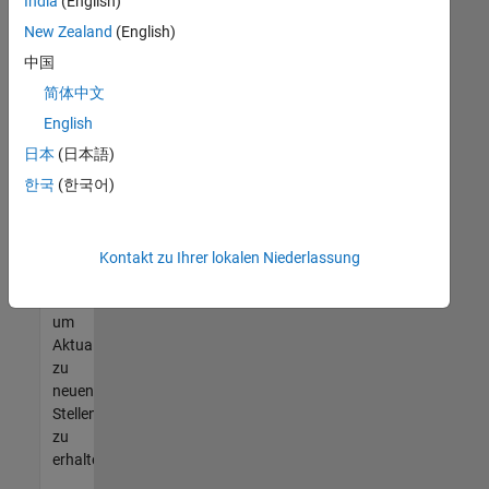
offenen
India
(English)
Stellen
New Zealand
(English)
finden
中国
können,
die
简体中文
Ihren
English
Qualifikationen
日本
(日本語)
entsprechen,
werden
한국
(한국어)
Sie
Mitglied
unseres
Kontakt zu Ihrer lokalen Niederlassung
Talent-
Netzwerks
,
um
Aktualisierungen
zu
neuen
Stellenangeboten
zu
erhalten.