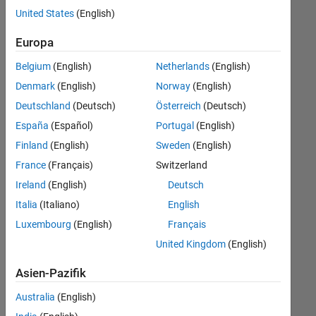
offenen
United States
(English)
Stellen,
die
Europa
Ihren
Suchkriterien
Belgium
(English)
Netherlands
(English)
entsprechen.
Denmark
(English)
Norway
(English)
Sie
Deutschland
(Deutsch)
Österreich
(Deutsch)
können
die
España
(Español)
Portugal
(English)
Suchkriterien
Finland
(English)
Sweden
(English)
weiter
France
(Français)
Switzerland
fassen
oder
Ireland
(English)
Deutsch
alle
Italia
(Italiano)
English
Stellenangebote
Luxembourg
(English)
Français
anzeigen
.
Wenn
United Kingdom
(English)
Sie
Asien-Pazifik
noch
immer
Australia
(English)
keine