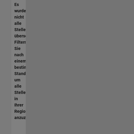
Es
wurden
nicht
alle
Stellen
übersetzt.
Filtern
Sie
nach
einem
bestimmten
Standort,
um
alle
Stellenangebote
in
Ihrer
Region
anzuzeigen.