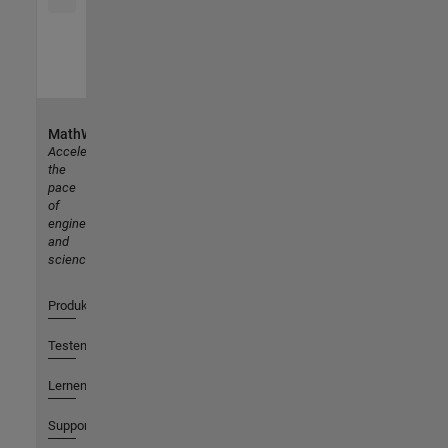
MathWorks
Accelerating
the
pace
of
engineering
and
science
Produkte
Testen oder Kaufen
Lernen
Support