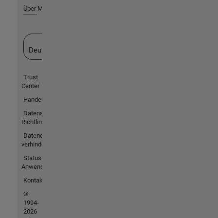
Über MathWorks
Website auswählen
Deutschland
Trust
Center
Handelsmarken
Datenschutz-
Richtlinien
Datendiebstahl
verhindern
Status von
Anwendungen
Kontakt
©
1994-
2026