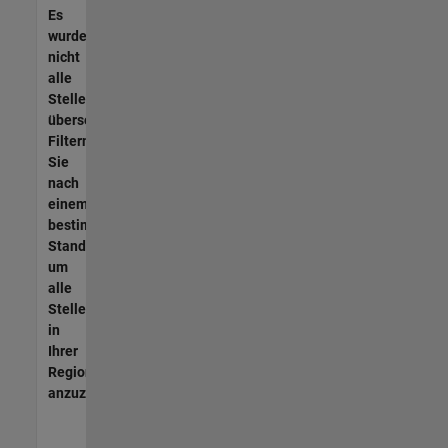
Es
wurden
nicht
alle
Stellen
übersetzt.
Filtern
Sie
nach
einem
bestimmten
Standort,
um
alle
Stellenangebote
in
Ihrer
Region
anzuzeigen.