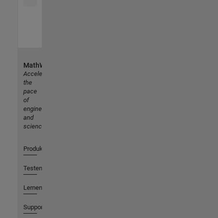
MathWorks
Accelerating
the
pace
of
engineering
and
science
Produkte
Testen oder Kaufen
Lernen
Support