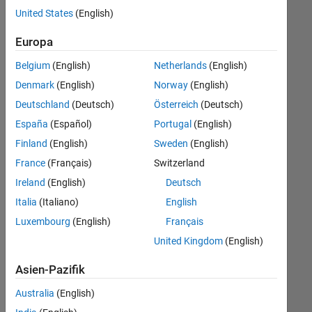
offenen
United States
(English)
Stellen,
die
Europa
Ihren
Suchkriterien
Belgium
(English)
Netherlands
(English)
entsprechen.
Denmark
(English)
Norway
(English)
Sie
Deutschland
(Deutsch)
Österreich
(Deutsch)
können
die
España
(Español)
Portugal
(English)
Suchkriterien
Finland
(English)
Sweden
(English)
weiter
France
(Français)
Switzerland
fassen
oder
Ireland
(English)
Deutsch
alle
Italia
(Italiano)
English
Stellenangebote
Luxembourg
(English)
Français
anzeigen
.
Wenn
United Kingdom
(English)
Sie
Asien-Pazifik
noch
immer
Australia
(English)
keine