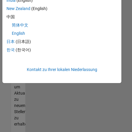
offenen
India
(English)
Stellen
New Zealand
(English)
finden
中国
können,
die
简体中文
Ihren
English
Qualifikationen
日本
(日本語)
entsprechen,
werden
한국
(한국어)
Sie
Mitglied
unseres
Kontakt zu Ihrer lokalen Niederlassung
Talent-
Netzwerks
,
um
Aktualisierungen
zu
neuen
Stellenangeboten
zu
erhalten.