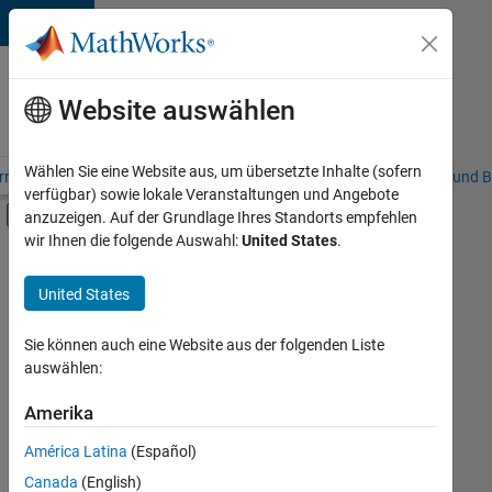
Weiter zum Inhalt
Karriere
bei
Website auswählen
MathWorks
Wählen Sie eine Website aus, um übersetzte Inhalte (sofern
riere – Übersicht
Stellensuche
Niederlassungen
Studierende und B
verfügbar) sowie lokale Veranstaltungen und Angebote
Umschaltung für Off-Canvas-Navigation
anzuzeigen. Auf der Grundlage Ihres Standorts empfehlen
Hauptinhalt
wir Ihnen die folgende Auswahl:
United States
.
FILTER:
Information Technology
United States
+
6
Education Sales
Inside Sales
Sie können auch eine Website aus der folgenden Liste
auswählen:
Sales Operations
Marketing Communications
Amerika
Derzeit
gibt
Business Model Team
América Latina
(Español)
es
Human Resources
keine
Canada
(English)