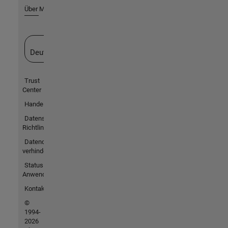
Über MathWorks
Website auswählen
Deutschland
Trust
Center
Handelsmarken
Datenschutz-
Richtlinien
Datendiebstahl
verhindern
Status von
Anwendungen
Kontakt
©
1994-
2026