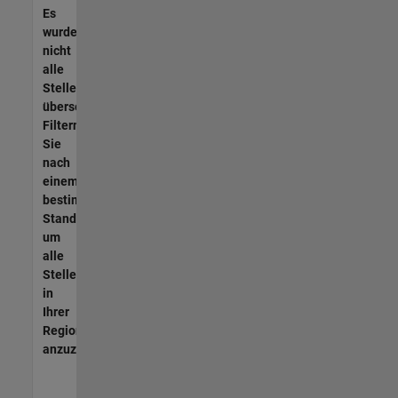
Es
wurden
nicht
alle
Stellen
übersetzt.
Filtern
Sie
nach
einem
bestimmten
Standort,
um
alle
Stellenangebote
in
Ihrer
Region
anzuzeigen.