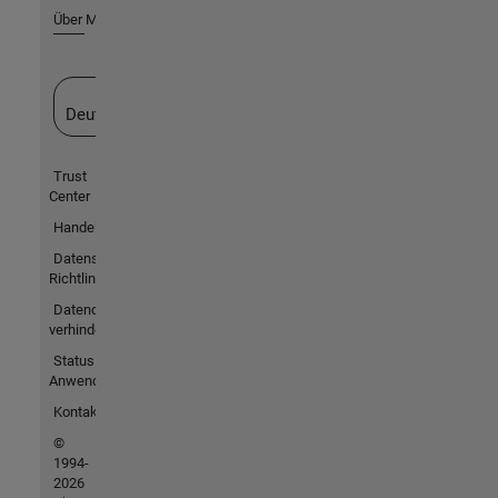
Über MathWorks
Website auswählen
Deutschland
Trust
Center
Handelsmarken
Datenschutz-
Richtlinien
Datendiebstahl
verhindern
Status von
Anwendungen
Kontakt
©
1994-
2026