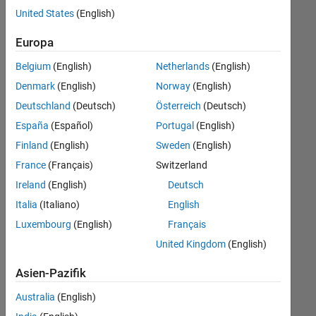
offenen
United States
(English)
Stellen,
die
Europa
Ihren
Suchkriterien
Belgium
(English)
Netherlands
(English)
entsprechen.
Denmark
(English)
Norway
(English)
Sie
Deutschland
(Deutsch)
Österreich
(Deutsch)
können
die
España
(Español)
Portugal
(English)
Suchkriterien
Finland
(English)
Sweden
(English)
weiter
France
(Français)
Switzerland
fassen
oder
Ireland
(English)
Deutsch
alle
Italia
(Italiano)
English
Stellenangebote
Luxembourg
(English)
Français
anzeigen
.
Wenn
United Kingdom
(English)
Sie
Asien-Pazifik
noch
immer
Australia
(English)
keine