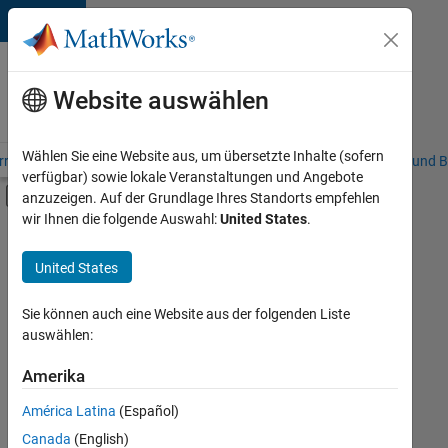
Weiter zum Inhalt
Karriere
bei
Website auswählen
MathWorks
Wählen Sie eine Website aus, um übersetzte Inhalte (sofern
riere – Übersicht
Stellensuche
Niederlassungen
Studierende und B
verfügbar) sowie lokale Veranstaltungen und Angebote
Umschaltung für Off-Canvas-Navigation
anzuzeigen. Auf der Grundlage Ihres Standorts empfehlen
Hauptinhalt
wir Ihnen die folgende Auswahl:
United States
.
FILTER:
Education Sales
United States
+
6
Sales Operations
Marketing Communications
Sie können auch eine Website aus der folgenden Liste
auswählen:
Marketing Services
Business Model Team
Amerika
Derzeit
gibt
Finance and Operations
América Latina
(Español)
es
Human Resources
keine
Canada
(English)