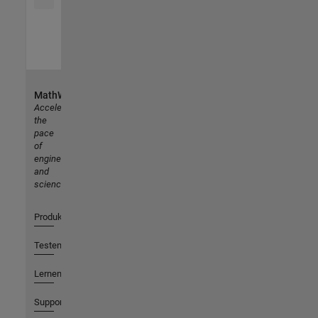
MathWorks
Accelerating
the
pace
of
engineering
and
science
Produkte
Testen oder Kaufen
Lernen
Support