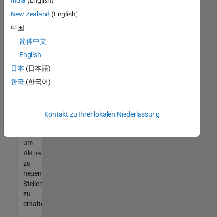
offenen
India
(English)
Stellen
New Zealand
(English)
finden
中国
können,
die
简体中文
Ihren
English
Qualifikationen
日本
(日本語)
entsprechen,
werden
한국
(한국어)
Sie
Mitglied
unseres
Kontakt zu Ihrer lokalen Niederlassung
Talent-
Netzwerks
,
um
Aktualisierungen
zu
neuen
Stellenangeboten
zu
erhalten.