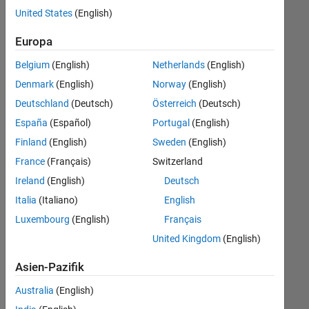
offenen
United States
(English)
Stellen,
die
Europa
Ihren
Suchkriterien
Belgium
(English)
Netherlands
(English)
entsprechen.
Denmark
(English)
Norway
(English)
Sie
Deutschland
(Deutsch)
Österreich
(Deutsch)
können
die
España
(Español)
Portugal
(English)
Suchkriterien
Finland
(English)
Sweden
(English)
weiter
France
(Français)
Switzerland
fassen
oder
Ireland
(English)
Deutsch
alle
Italia
(Italiano)
English
Stellenangebote
Luxembourg
(English)
Français
anzeigen
.
Wenn
United Kingdom
(English)
Sie
Asien-Pazifik
noch
immer
Australia
(English)
keine