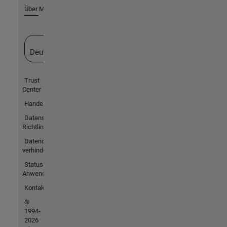
Über MathWorks
Website auswählen
Deutschland
Trust
Center
Handelsmarken
Datenschutz-
Richtlinien
Datendiebstahl
verhindern
Status von
Anwendungen
Kontakt
©
1994-
2026