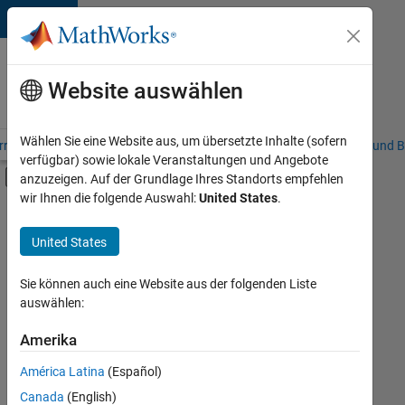
Weiter zum Inhalt
Karriere
bei
Website auswählen
MathWorks
Wählen Sie eine Website aus, um übersetzte Inhalte (sofern
riere – Übersicht
Stellensuche
Niederlassungen
Studierende und B
verfügbar) sowie lokale Veranstaltungen und Angebote
Umschaltung für Off-Canvas-Navigation
anzuzeigen. Auf der Grundlage Ihres Standorts empfehlen
Hauptinhalt
wir Ihnen die folgende Auswahl:
United States
.
FILTER:
Education Sales
United States
+
6
Inside Sales
Marketing Communications
Sie können auch eine Website aus der folgenden Liste
auswählen:
Marketing Services
Business Model Team
Amerika
Derzeit
gibt
Finance and Operations
América Latina
(Español)
es
Human Resources
keine
Canada
(English)