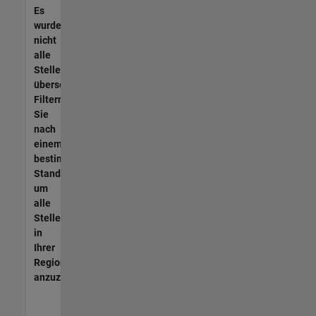
Es
wurden
nicht
alle
Stellen
übersetzt.
Filtern
Sie
nach
einem
bestimmten
Standort,
um
alle
Stellenangebote
in
Ihrer
Region
anzuzeigen.