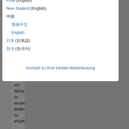
offenen
India
(English)
Stellen
New Zealand
(English)
finden
中国
können,
die
简体中文
Ihren
English
Qualifikationen
日本
(日本語)
entsprechen,
werden
한국
(한국어)
Sie
Mitglied
unseres
Kontakt zu Ihrer lokalen Niederlassung
Talent-
Netzwerks
,
um
Aktualisierungen
zu
neuen
Stellenangeboten
zu
erhalten.