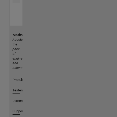
MathWorks
Accelerating
the
pace
of
engineering
and
science
Produkte
Testen oder Kaufen
Lernen
Support