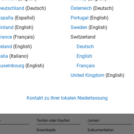
Deutschland
(Deutsch)
Österreich
(Deutsch)
España
(Español)
Portugal
(English)
T
inland
(English)
Sweden
(English)
rance
(Français)
Switzerland
Erhalten 
reland
(English)
Deutsch
talia
(Italiano)
English
Luxembourg
(English)
Français
United Kingdom
(English)
Kontakt zu Ihrer lokalen Niederlassung
e
Testen oder Kaufen
Lernen
Downloads
Dokumentation