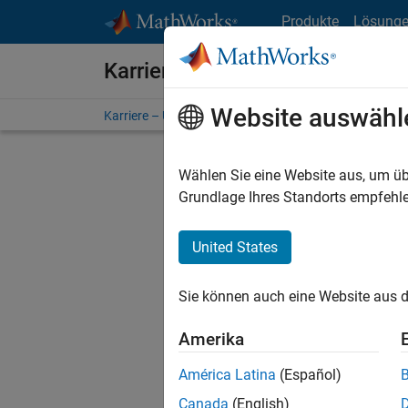
Weiter zum Inhalt
Produkte
Lösung
Karriere bei MathWorks
Website auswähl
Karriere – Übersicht
Stellensuche
Niederlassunge
Wählen Sie eine Website aus, um üb
FILTER:
Grundlage Ihres Standorts empfehle
United States
Derzeit
Sie könn
Sie können auch eine Website aus d
Stellen f
Aktualis
Amerika
Es wurde
América Latina
(Español)
Region a
Canada
(English)