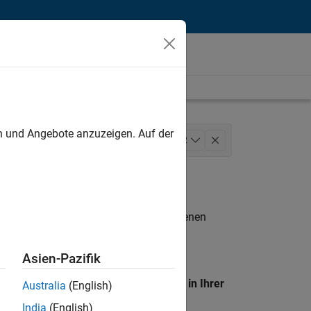
unt
en und Angebote anzuzeigen. Auf der
rations
Business Model Team
+
2
n entsprechen.
eigen
. Wenn Sie noch immer keine offenen
 Mitglied unseres
Talent-Netzwerks
, um
Asien-Pazifik
en Standort, um alle Stellenangebote in Ihrer
Australia
(English)
India
(English)