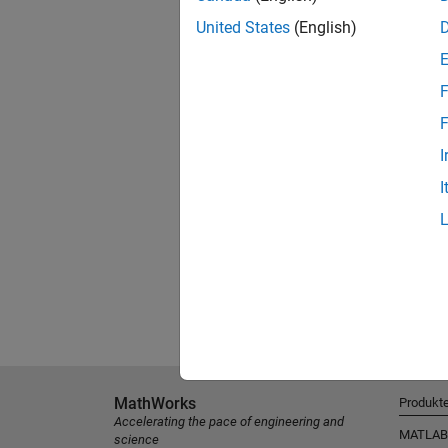
United States
(English)
F
F
I
I
MathWorks
Produkt
Accelerating the pace of engineering and
MATLAB
science