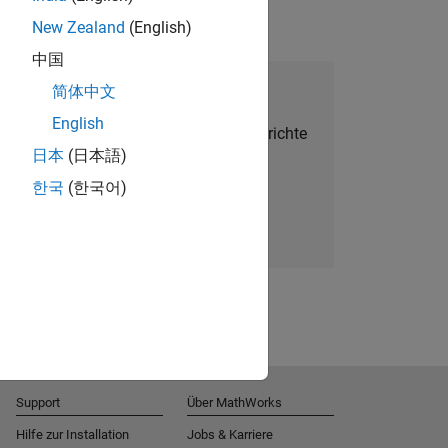
New Zealand
(English)
中国
alent Network beitreten
简体中文
English
Sie personalisierte Stellenangebote, Berichte
日本
(日本語)
und Unternehmensneuigkeiten.
한국
(한국어)
Melden Sie sich noch heute an
Support
Über MathWorks
Hilfe zur Installation
Jobs & Karriere