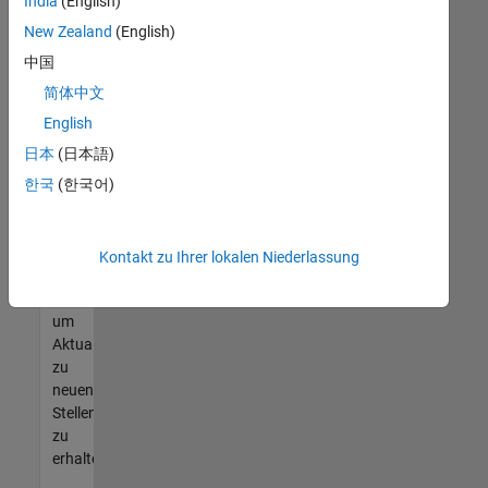
offenen
India
(English)
Stellen
New Zealand
(English)
finden
中国
können,
die
简体中文
Ihren
English
Qualifikationen
日本
(日本語)
entsprechen,
werden
한국
(한국어)
Sie
Mitglied
unseres
Kontakt zu Ihrer lokalen Niederlassung
Talent-
Netzwerks
,
um
Aktualisierungen
zu
neuen
Stellenangeboten
zu
erhalten.