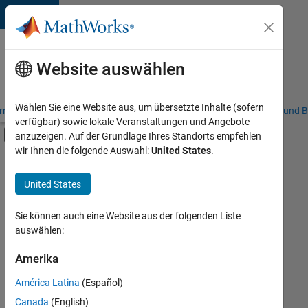
Weiter zum Inhalt
Karriere
bei
Website auswählen
MathWorks
Wählen Sie eine Website aus, um übersetzte Inhalte (sofern
riere – Übersicht
Stellensuche
Niederlassungen
Studierende und B
verfügbar) sowie lokale Veranstaltungen und Angebote
Umschaltung für Off-Canvas-Navigation
anzuzeigen. Auf der Grundlage Ihres Standorts empfehlen
Hauptinhalt
wir Ihnen die folgende Auswahl:
United States
.
FILTER:
Information Technology
United States
+
5
Education Sales
Inside Sales
Sie können auch eine Website aus der folgenden Liste
auswählen:
Sales Operations
Marketing Communications
Amerika
Derzeit
gibt
Business Model Team
América Latina
(Español)
es
keine
Canada
(English)