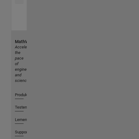
MathWorks
Accelerating
the
pace
of
engineering
and
science
Produkte
Testen oder Kaufen
Lernen
Support