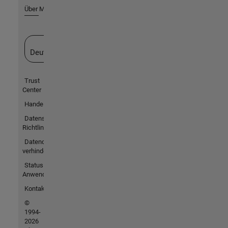
Über MathWorks
Website auswählen
Deutschland
Trust
Center
Handelsmarken
Datenschutz-
Richtlinien
Datendiebstahl
verhindern
Status von
Anwendungen
Kontakt
©
1994-
2026