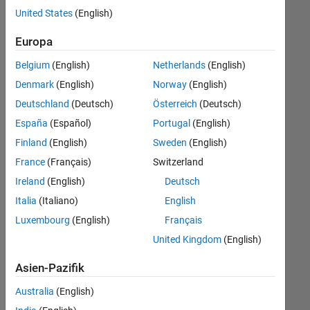
offenen
United States
(English)
Stellen,
die
Europa
Ihren
Suchkriterien
Belgium
(English)
Netherlands
(English)
entsprechen.
Denmark
(English)
Norway
(English)
Sie
Deutschland
(Deutsch)
Österreich
(Deutsch)
können
die
España
(Español)
Portugal
(English)
Suchkriterien
Finland
(English)
Sweden
(English)
weiter
France
(Français)
Switzerland
fassen
oder
Ireland
(English)
Deutsch
alle
Italia
(Italiano)
English
Stellenangebote
Luxembourg
(English)
Français
anzeigen
.
Wenn
United Kingdom
(English)
Sie
Asien-Pazifik
noch
immer
Australia
(English)
keine