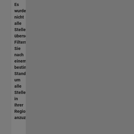
Es
wurden
nicht
alle
Stellen
übersetzt.
Filtern
Sie
nach
einem
bestimmten
Standort,
um
alle
Stellenangebote
in
Ihrer
Region
anzuzeigen.