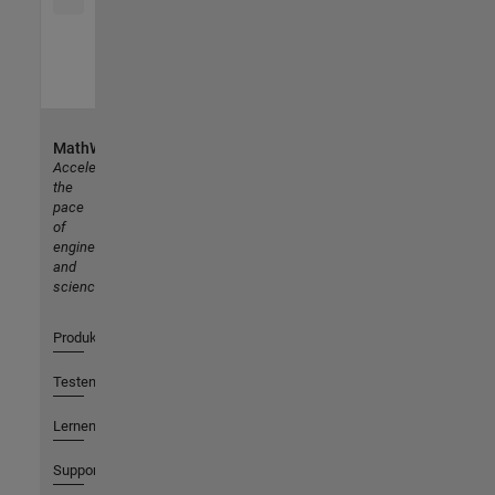
MathWorks
Accelerating
the
pace
of
engineering
and
science
Produkte
Testen oder Kaufen
Lernen
Support