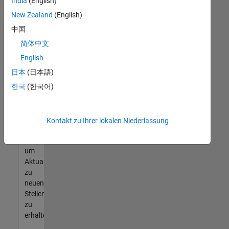
offenen
India
(English)
Stellen
New Zealand
(English)
finden
中国
können,
die
简体中文
Ihren
English
Qualifikationen
日本
(日本語)
entsprechen,
werden
한국
(한국어)
Sie
Mitglied
unseres
Kontakt zu Ihrer lokalen Niederlassung
Talent-
Netzwerks
,
um
Aktualisierungen
zu
neuen
Stellenangeboten
zu
erhalten.