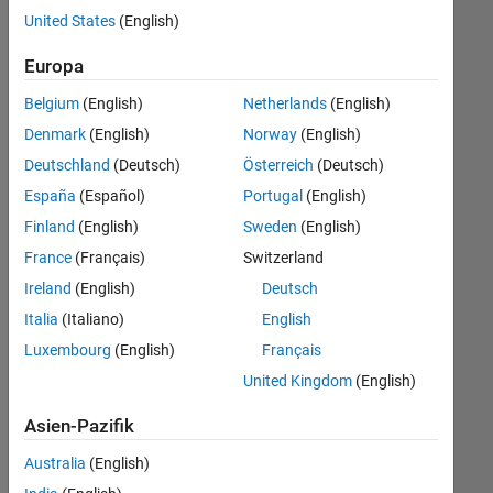
offenen
United States
(English)
Stellen,
die
Europa
Ihren
Suchkriterien
Belgium
(English)
Netherlands
(English)
entsprechen.
Denmark
(English)
Norway
(English)
Sie
Deutschland
(Deutsch)
Österreich
(Deutsch)
können
die
España
(Español)
Portugal
(English)
Suchkriterien
Finland
(English)
Sweden
(English)
weiter
France
(Français)
Switzerland
fassen
oder
Ireland
(English)
Deutsch
alle
Italia
(Italiano)
English
Stellenangebote
Luxembourg
(English)
Français
anzeigen
.
Wenn
United Kingdom
(English)
Sie
Asien-Pazifik
noch
immer
Australia
(English)
keine