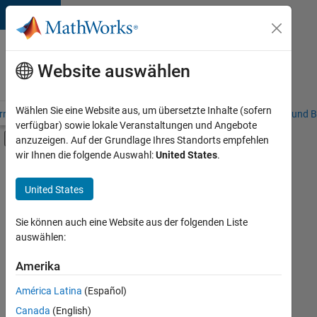
Weiter zum Inhalt
Karriere
bei
Website auswählen
MathWorks
Wählen Sie eine Website aus, um übersetzte Inhalte (sofern
riere – Übersicht
Stellensuche
Niederlassungen
Studierende und B
verfügbar) sowie lokale Veranstaltungen und Angebote
Umschaltung für Off-Canvas-Navigation
anzuzeigen. Auf der Grundlage Ihres Standorts empfehlen
Hauptinhalt
wir Ihnen die folgende Auswahl:
United States
.
FILTER:
Information Technology
United States
+
5
Commercial Sales
Marketing Communications
Sie können auch eine Website aus der folgenden Liste
auswählen:
Marketing Services
Business Model Team
Amerika
Derzeit
gibt
Human Resources
América Latina
(Español)
es
keine
Canada
(English)