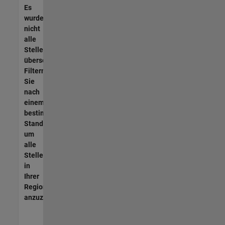
Es
wurden
nicht
alle
Stellen
übersetzt.
Filtern
Sie
nach
einem
bestimmten
Standort,
um
alle
Stellenangebote
in
Ihrer
Region
anzuzeigen.