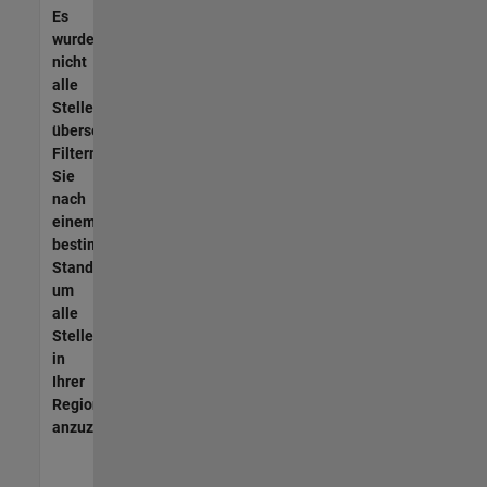
Es
wurden
nicht
alle
Stellen
übersetzt.
Filtern
Sie
nach
einem
bestimmten
Standort,
um
alle
Stellenangebote
in
Ihrer
Region
anzuzeigen.