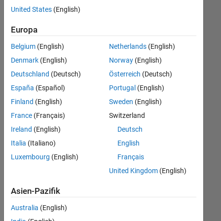
offenen
United States
(English)
Stellen,
die
Europa
Ihren
Suchkriterien
Belgium
(English)
Netherlands
(English)
entsprechen.
Denmark
(English)
Norway
(English)
Sie
Deutschland
(Deutsch)
Österreich
(Deutsch)
können
die
España
(Español)
Portugal
(English)
Suchkriterien
Finland
(English)
Sweden
(English)
weiter
France
(Français)
Switzerland
fassen
oder
Ireland
(English)
Deutsch
alle
Italia
(Italiano)
English
Stellenangebote
Luxembourg
(English)
Français
anzeigen
.
Wenn
United Kingdom
(English)
Sie
Asien-Pazifik
noch
immer
Australia
(English)
keine