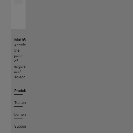
MathWorks
Accelerating
the
pace
of
engineering
and
science
Produkte
Testen oder Kaufen
Lernen
Support