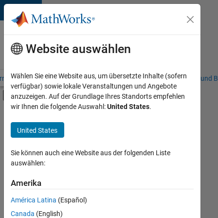
Weiter zum Inhalt
Karriere
bei
Website auswählen
MathWorks
Wählen Sie eine Website aus, um übersetzte Inhalte (sofern
riere – Übersicht
Stellensuche
Niederlassungen
Studierende und B
verfügbar) sowie lokale Veranstaltungen und Angebote
Umschaltung für Off-Canvas-Navigation
anzuzeigen. Auf der Grundlage Ihres Standorts empfehlen
Hauptinhalt
wir Ihnen die folgende Auswahl:
United States
.
FILTER:
Commercial Sales
United States
+
6
Customer Support
Inside Sales
Sie können auch eine Website aus der folgenden Liste
auswählen:
Sales Operations
Marketing Communications
Amerika
Derzeit
gibt
Business Model Team
América Latina
(Español)
es
Finance and Operations
keine
Canada
(English)