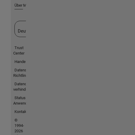
Über MathWorks
Website auswählen
Deutschland
Trust
Center
Handelsmarken
Datenschutz-
Richtlinien
Datendiebstahl
verhindern
Status von
Anwendungen
Kontakt
©
1994-
2026