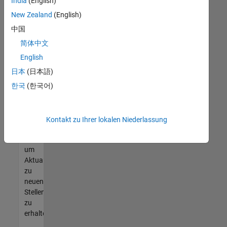
offenen
India
(English)
Stellen
New Zealand
(English)
finden
中国
können,
die
简体中文
Ihren
English
Qualifikationen
日本
(日本語)
entsprechen,
werden
한국
(한국어)
Sie
Mitglied
unseres
Kontakt zu Ihrer lokalen Niederlassung
Talent-
Netzwerks
,
um
Aktualisierungen
zu
neuen
Stellenangeboten
zu
erhalten.