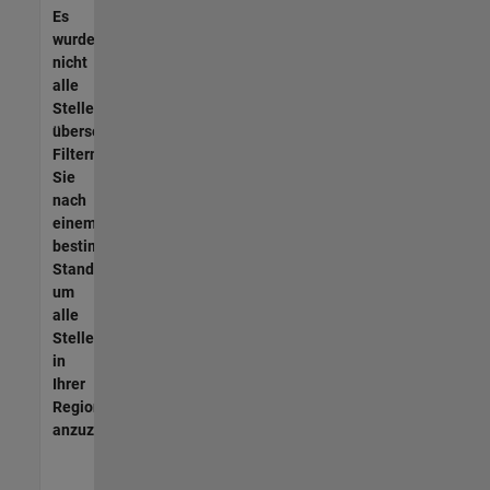
Es
wurden
nicht
alle
Stellen
übersetzt.
Filtern
Sie
nach
einem
bestimmten
Standort,
um
alle
Stellenangebote
in
Ihrer
Region
anzuzeigen.