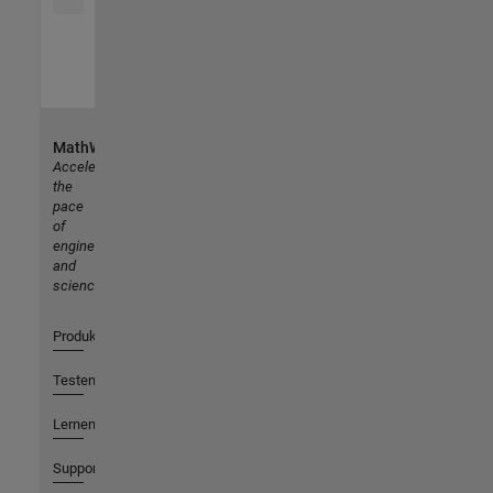
MathWorks
Accelerating
the
pace
of
engineering
and
science
Produkte
Testen oder Kaufen
Lernen
Support