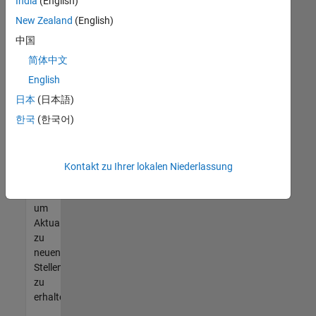
offenen
India
(English)
Stellen
New Zealand
(English)
finden
中国
können,
die
简体中文
Ihren
English
Qualifikationen
日本
(日本語)
entsprechen,
werden
한국
(한국어)
Sie
Mitglied
unseres
Kontakt zu Ihrer lokalen Niederlassung
Talent-
Netzwerks
,
um
Aktualisierungen
zu
neuen
Stellenangeboten
zu
erhalten.