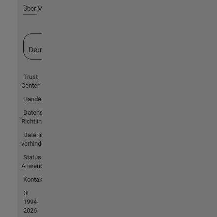
Über MathWorks
Website auswählen
Deutschland
Trust
Center
Handelsmarken
Datenschutz-
Richtlinien
Datendiebstahl
verhindern
Status von
Anwendungen
Kontakt
©
1994-
2026