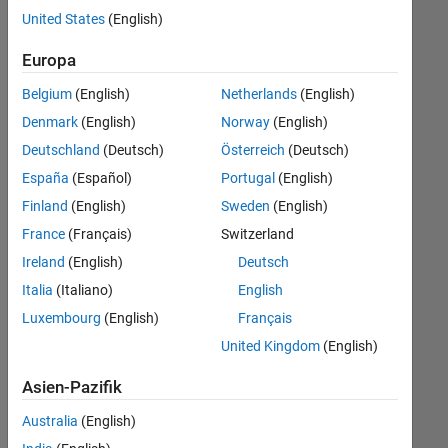
offenen
United States
(English)
Stellen,
die
Europa
Ihren
Suchkriterien
Belgium
(English)
Netherlands
(English)
entsprechen.
Denmark
(English)
Norway
(English)
Sie
Deutschland
(Deutsch)
Österreich
(Deutsch)
können
die
España
(Español)
Portugal
(English)
Suchkriterien
Finland
(English)
Sweden
(English)
weiter
France
(Français)
Switzerland
fassen
oder
Ireland
(English)
Deutsch
alle
Italia
(Italiano)
English
Stellenangebote
Luxembourg
(English)
Français
anzeigen
.
Wenn
United Kingdom
(English)
Sie
Asien-Pazifik
noch
immer
Australia
(English)
keine