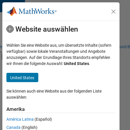
Weiter zum Inhalt
Karriere
bei
Website auswählen
MathWorks
Wählen Sie eine Website aus, um übersetzte Inhalte (sofern
riere – Übersicht
Stellensuche
Niederlassungen
Studierende und B
verfügbar) sowie lokale Veranstaltungen und Angebote
Umschaltung für Off-Canvas-Navigation
anzuzeigen. Auf der Grundlage Ihres Standorts empfehlen
Hauptinhalt
wir Ihnen die folgende Auswahl:
United States
.
FILTER:
Commercial Sales
United States
+
6
Customer Support
Education Sales
Sie können auch eine Website aus der folgenden Liste
auswählen:
Inside Sales
Marketing Services
Amerika
Derzeit
gibt
Business Model Team
América Latina
(Español)
es
Human Resources
keine
Canada
(English)