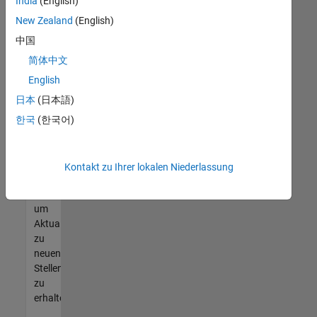
offenen
India
(English)
Stellen
New Zealand
(English)
finden
中国
können,
die
简体中文
Ihren
English
Qualifikationen
日本
(日本語)
entsprechen,
werden
한국
(한국어)
Sie
Mitglied
unseres
Kontakt zu Ihrer lokalen Niederlassung
Talent-
Netzwerks
,
um
Aktualisierungen
zu
neuen
Stellenangeboten
zu
erhalten.