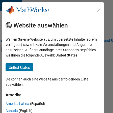
Weiter zum Inhalt
Karriere
bei
Website auswählen
MathWorks
Wählen Sie eine Website aus, um übersetzte Inhalte (sofern
riere – Übersicht
Stellensuche
Niederlassungen
Studierende und B
verfügbar) sowie lokale Veranstaltungen und Angebote
Umschaltung für Off-Canvas-Navigation
anzuzeigen. Auf der Grundlage Ihres Standorts empfehlen
Hauptinhalt
wir Ihnen die folgende Auswahl:
United States
.
FILTER:
Commercial Sales
United States
+
5
Customer Support
Education Sales
Sie können auch eine Website aus der folgenden Liste
auswählen:
Inside Sales
Business Model Team
Amerika
Derzeit
gibt
Human Resources
América Latina
(Español)
es
keine
Canada
(English)