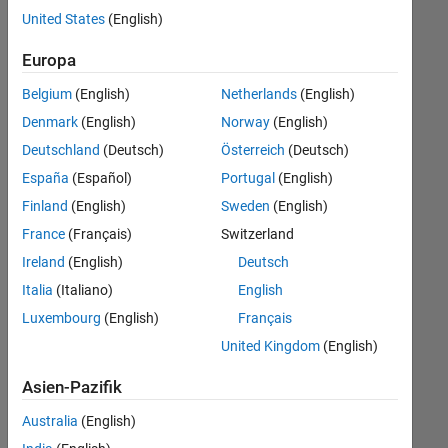
offenen
United States
(English)
Stellen,
die
Europa
Ihren
Suchkriterien
Belgium
(English)
Netherlands
(English)
entsprechen.
Denmark
(English)
Norway
(English)
Sie
Deutschland
(Deutsch)
Österreich
(Deutsch)
können
die
España
(Español)
Portugal
(English)
Suchkriterien
Finland
(English)
Sweden
(English)
weiter
France
(Français)
Switzerland
fassen
oder
Ireland
(English)
Deutsch
alle
Italia
(Italiano)
English
Stellenangebote
Luxembourg
(English)
Français
anzeigen
.
Wenn
United Kingdom
(English)
Sie
Asien-Pazifik
noch
immer
Australia
(English)
keine