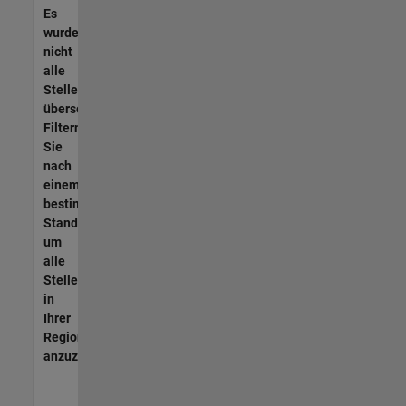
Es
wurden
nicht
alle
Stellen
übersetzt.
Filtern
Sie
nach
einem
bestimmten
Standort,
um
alle
Stellenangebote
in
Ihrer
Region
anzuzeigen.