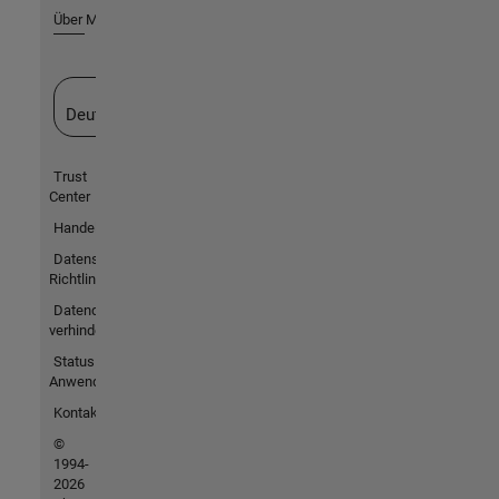
Über MathWorks
Website auswählen
Deutschland
Trust
Center
Handelsmarken
Datenschutz-
Richtlinien
Datendiebstahl
verhindern
Status von
Anwendungen
Kontakt
©
1994-
2026