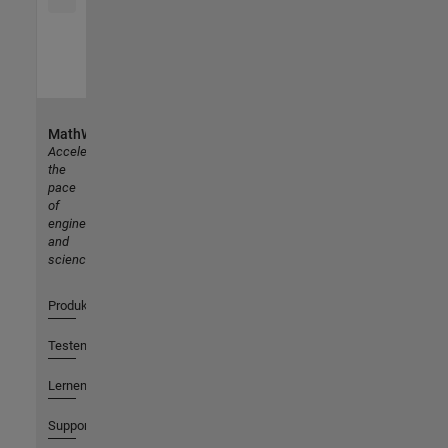
MathWorks
Accelerating
the
pace
of
engineering
and
science
Produkte
Testen oder Kaufen
Lernen
Support