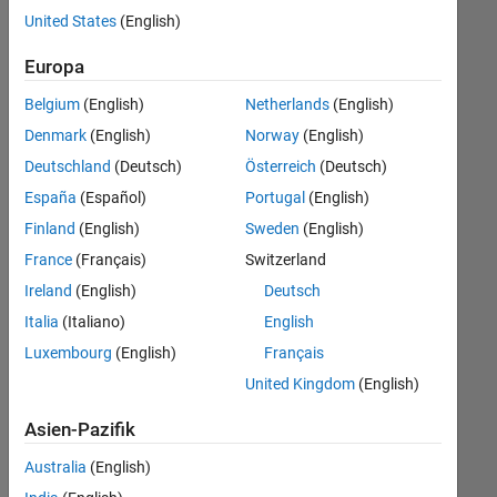
offenen
Human Resources
United States
(English)
Stellen,
die
Europa
Ihren
Suchkriterien
Belgium
(English)
Netherlands
(English)
entsprechen.
Denmark
(English)
Norway
(English)
Sie
Deutschland
(Deutsch)
Österreich
(Deutsch)
können
die
España
(Español)
Portugal
(English)
Suchkriterien
Finland
(English)
Sweden
(English)
weiter
France
(Français)
Switzerland
fassen
oder
Ireland
(English)
Deutsch
alle
Italia
(Italiano)
English
Stellenangebote
Luxembourg
(English)
Français
anzeigen
.
Wenn
United Kingdom
(English)
Sie
Asien-Pazifik
noch
immer
Australia
(English)
keine