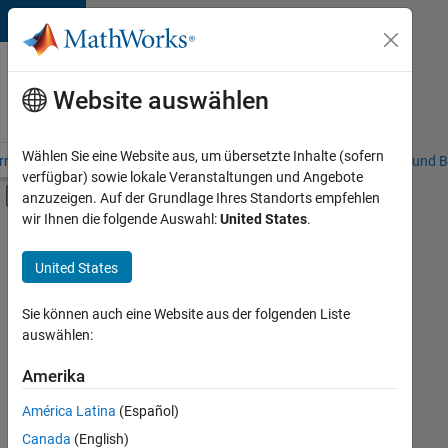
Weiter zum Inhalt
Karriere
bei
Website auswählen
MathWorks
Wählen Sie eine Website aus, um übersetzte Inhalte (sofern
riere – Übersicht
Stellensuche
Niederlassungen
Studierende und B
verfügbar) sowie lokale Veranstaltungen und Angebote
Umschaltung für Off-Canvas-Navigation
anzuzeigen. Auf der Grundlage Ihres Standorts empfehlen
Hauptinhalt
wir Ihnen die folgende Auswahl:
United States
.
FILTER:
Information Technology
United States
+
7
Commercial Sales
Customer Support
Sie können auch eine Website aus der folgenden Liste
auswählen:
Education Sales
Marketing Communications
Amerika
Derzeit
gibt
Business Model Team
América Latina
(Español)
es
Finance and Operations
keine
Canada
(English)