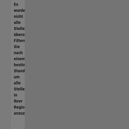
Es
wurden
nicht
alle
Stellen
übersetzt.
Filtern
Sie
nach
einem
bestimmten
Standort,
um
alle
Stellenangebote
in
Ihrer
Region
anzuzeigen.