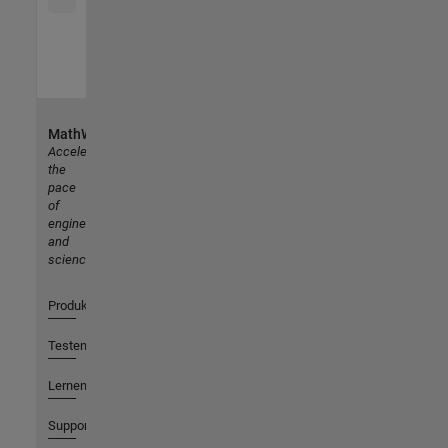
MathWorks
Accelerating
the
pace
of
engineering
and
science
Produkte
Testen oder Kaufen
Lernen
Support