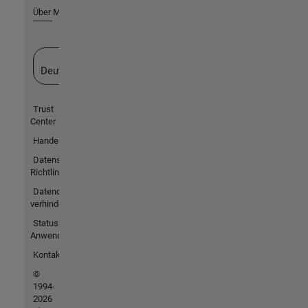
Über MathWorks
Website auswählen
Deutschland
Trust
Center
Handelsmarken
Datenschutz-
Richtlinien
Datendiebstahl
verhindern
Status von
Anwendungen
Kontakt
©
1994-
2026