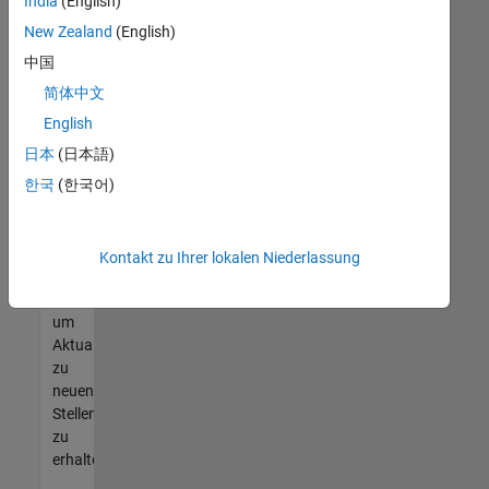
offenen
India
(English)
Stellen
New Zealand
(English)
finden
中国
können,
die
简体中文
Ihren
English
Qualifikationen
日本
(日本語)
entsprechen,
werden
한국
(한국어)
Sie
Mitglied
unseres
Kontakt zu Ihrer lokalen Niederlassung
Talent-
Netzwerks
,
um
Aktualisierungen
zu
neuen
Stellenangeboten
zu
erhalten.