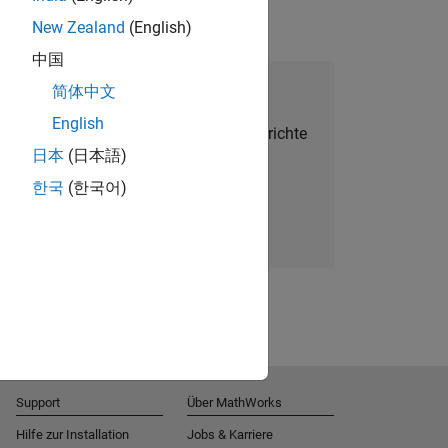
New Zealand
(English)
中国
alent Network beitreten
简体中文
English
Sie personalisierte Stellenangebote, Berichte
日本
(日本語)
und Unternehmensneuigkeiten.
한국
(한국어)
Melden Sie sich noch heute an
Support
Über MathWorks
Hilfe zur Installation
Jobs & Karriere