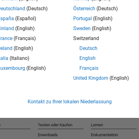
Deutschland
(Deutsch)
Österreich
(Deutsch)
España
(Español)
Portugal
(English)
T
inland
(English)
Sweden
(English)
rance
(Français)
Switzerland
Erhalten 
reland
(English)
Deutsch
talia
(Italiano)
English
Luxembourg
(English)
Français
United Kingdom
(English)
Kontakt zu Ihrer lokalen Niederlassung
e
Testen oder Kaufen
Lernen
Downloads
Dokumentation