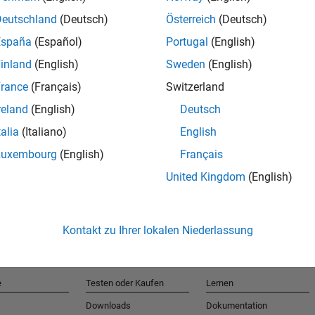
Deutschland
(Deutsch)
Österreich
(Deutsch)
España
(Español)
Portugal
(English)
T
inland
(English)
Sweden
(English)
rance
(Français)
Switzerland
Erhalten 
reland
(English)
Deutsch
talia
(Italiano)
English
Luxembourg
(English)
Français
United Kingdom
(English)
Kontakt zu Ihrer lokalen Niederlassung
e
Testen oder Kaufen
Lernen
Downloads
Dokumentation