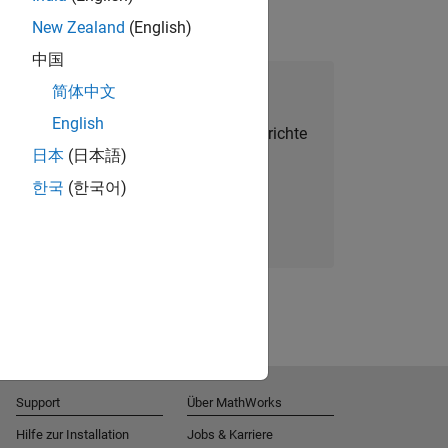
New Zealand
(English)
中国
alent Network beitreten
简体中文
English
Sie personalisierte Stellenangebote, Berichte
日本
(日本語)
und Unternehmensneuigkeiten.
한국
(한국어)
Melden Sie sich noch heute an
Support
Über MathWorks
Hilfe zur Installation
Jobs & Karriere