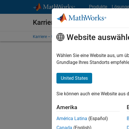
Weiter zum Inhalt
Produkte
Lösung
Karriere bei MathWorks
Website auswähl
Karriere – Übersicht
Stellensuche
Niederlassunge
Wählen Sie eine Website aus, um üb
FILTER:
Grundlage Ihres Standorts empfehle
United States
Derzeit
Sie könn
Sie können auch eine Website aus d
Stellen f
Aktualis
Amerika
Es wurde
América Latina
(Español)
Region a
Canada
(English)