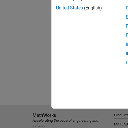
United States
(English)
F
F
I
I
MathWorks
Produkt
Accelerating the pace of engineering and
MATLAB
science