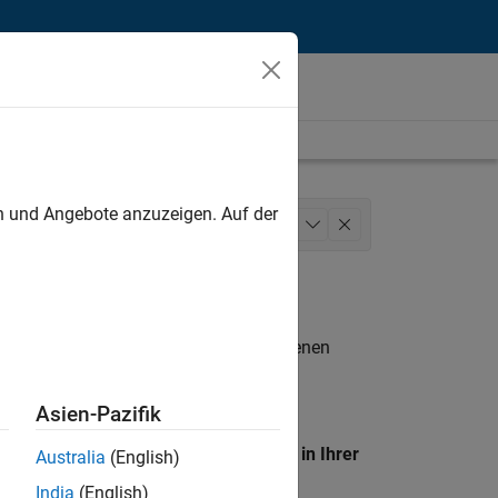
unt
en und Angebote anzuzeigen. Auf der
les
Marketing Communications
+
1
n entsprechen.
eigen
. Wenn Sie noch immer keine offenen
 Mitglied unseres
Talent-Netzwerks
, um
Asien-Pazifik
en Standort, um alle Stellenangebote in Ihrer
Australia
(English)
India
(English)