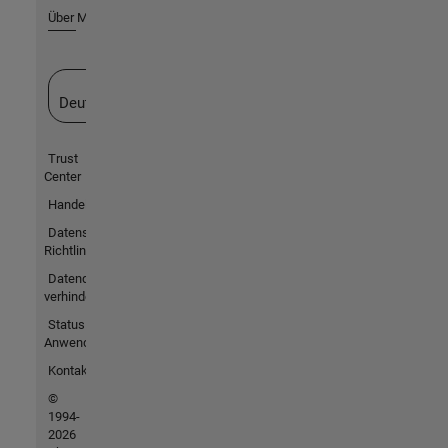
Über MathWorks
Website auswählen
Deutschland
Trust
Center
Handelsmarken
Datenschutz-
Richtlinien
Datendiebstahl
verhindern
Status von
Anwendungen
Kontakt
©
1994-
2026