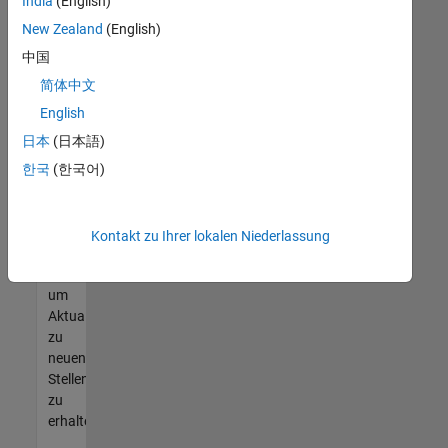
offenen
India
(English)
Stellen
New Zealand
(English)
finden
中国
können,
die
简体中文
Ihren
English
Qualifikationen
日本
(日本語)
entsprechen,
werden
한국
(한국어)
Sie
Mitglied
unseres
Kontakt zu Ihrer lokalen Niederlassung
Talent-
Netzwerks
,
um
Aktualisierungen
zu
neuen
Stellenangeboten
zu
erhalten.