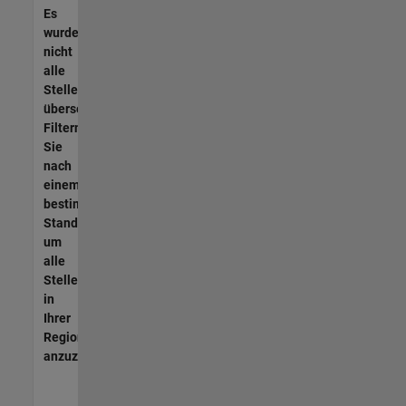
Es
wurden
nicht
alle
Stellen
übersetzt.
Filtern
Sie
nach
einem
bestimmten
Standort,
um
alle
Stellenangebote
in
Ihrer
Region
anzuzeigen.