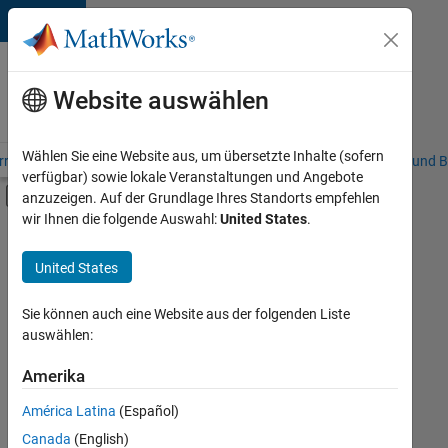
Weiter zum Inhalt
Karriere
bei
Website auswählen
MathWorks
Wählen Sie eine Website aus, um übersetzte Inhalte (sofern
riere – Übersicht
Stellensuche
Niederlassungen
Studierende und B
verfügbar) sowie lokale Veranstaltungen und Angebote
Umschaltung für Off-Canvas-Navigation
anzuzeigen. Auf der Grundlage Ihres Standorts empfehlen
Hauptinhalt
wir Ihnen die folgende Auswahl:
United States
.
FILTER:
Information Technology
United States
+
6
Commercial Sales
Customer Support
Sie können auch eine Website aus der folgenden Liste
auswählen:
Inside Sales
Sales Operations
Amerika
Derzeit
gibt
Marketing Communications
América Latina
(Español)
es
Business Model Team
keine
Canada
(English)