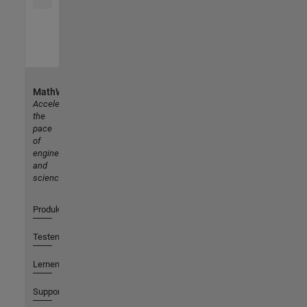
MathWorks
Accelerating
the
pace
of
engineering
and
science
Produkte
Testen oder Kaufen
Lernen
Support