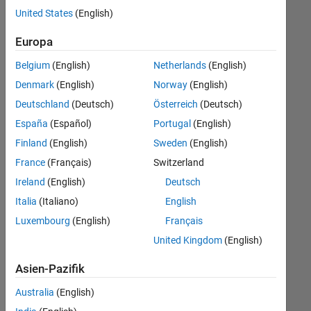
offenen
United States
(English)
Stellen,
die
Europa
Ihren
Suchkriterien
Belgium
(English)
Netherlands
(English)
entsprechen.
Denmark
(English)
Norway
(English)
Sie
Deutschland
(Deutsch)
Österreich
(Deutsch)
können
die
España
(Español)
Portugal
(English)
Suchkriterien
Finland
(English)
Sweden
(English)
weiter
France
(Français)
Switzerland
fassen
oder
Ireland
(English)
Deutsch
alle
Italia
(Italiano)
English
Stellenangebote
Luxembourg
(English)
Français
anzeigen
.
Wenn
United Kingdom
(English)
Sie
Asien-Pazifik
noch
immer
Australia
(English)
keine