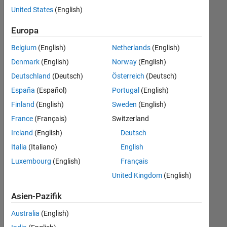
offenen
United States
(English)
Stellen,
die
Europa
Ihren
Suchkriterien
Belgium
(English)
Netherlands
(English)
entsprechen.
Denmark
(English)
Norway
(English)
Sie
Deutschland
(Deutsch)
Österreich
(Deutsch)
können
die
España
(Español)
Portugal
(English)
Suchkriterien
Finland
(English)
Sweden
(English)
weiter
France
(Français)
Switzerland
fassen
oder
Ireland
(English)
Deutsch
alle
Italia
(Italiano)
English
Stellenangebote
Luxembourg
(English)
Français
anzeigen
.
Wenn
United Kingdom
(English)
Sie
Asien-Pazifik
noch
immer
Australia
(English)
keine