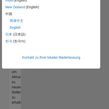
offenen
India
(English)
Stellen
New Zealand
(English)
finden
中国
können,
die
简体中文
Ihren
English
Qualifikationen
日本
(日本語)
entsprechen,
werden
한국
(한국어)
Sie
Mitglied
unseres
Kontakt zu Ihrer lokalen Niederlassung
Talent-
Netzwerks
,
um
Aktualisierungen
zu
neuen
Stellenangeboten
zu
erhalten.