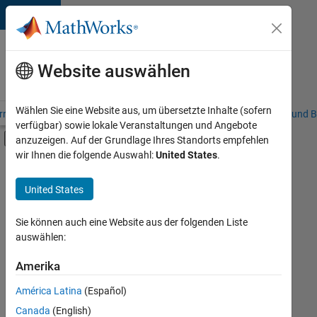
Weiter zum Inhalt
Karriere
bei
Website auswählen
MathWorks
Wählen Sie eine Website aus, um übersetzte Inhalte (sofern
riere – Übersicht
Stellensuche
Niederlassungen
Studierende und B
verfügbar) sowie lokale Veranstaltungen und Angebote
Umschaltung für Off-Canvas-Navigation
anzuzeigen. Auf der Grundlage Ihres Standorts empfehlen
Hauptinhalt
wir Ihnen die folgende Auswahl:
United States
.
FILTER:
Information Technology
United States
+
6
Commercial Sales
Education Sales
Sie können auch eine Website aus der folgenden Liste
auswählen:
Inside Sales
Marketing Communications
Amerika
Derzeit
gibt
Business Model Team
América Latina
(Español)
es
Human Resources
keine
Canada
(English)