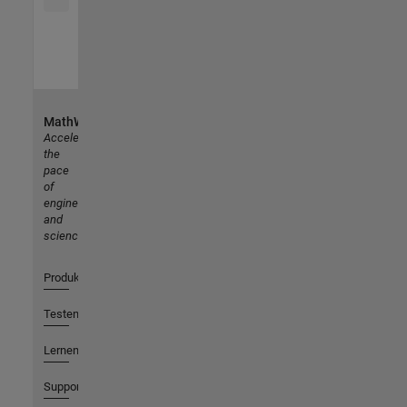
MathWorks
Accelerating
the
pace
of
engineering
and
science
Produkte
Testen oder Kaufen
Lernen
Support