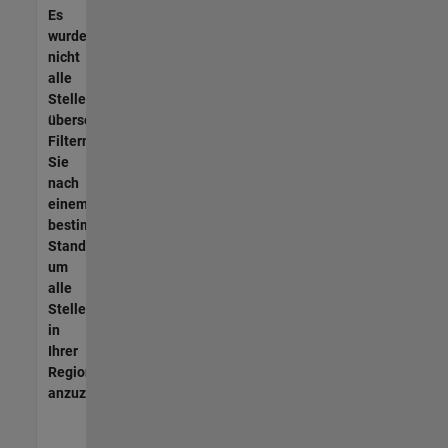
Es
wurden
nicht
alle
Stellen
übersetzt.
Filtern
Sie
nach
einem
bestimmten
Standort,
um
alle
Stellenangebote
in
Ihrer
Region
anzuzeigen.