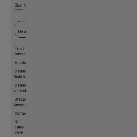
Über MathWorks
Website auswählen
Deutschland
Trust
Center
Handelsmarken
Datenschutz-
Richtlinien
Datendiebstahl
verhindern
Status von
Anwendungen
Kontakt
©
1994-
2026