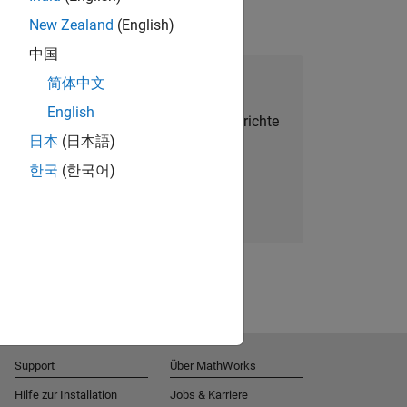
New Zealand
(English)
中国
alent Network beitreten
简体中文
English
Sie personalisierte Stellenangebote, Berichte
日本
(日本語)
und Unternehmensneuigkeiten.
한국
(한국어)
Melden Sie sich noch heute an
Support
Über MathWorks
Hilfe zur Installation
Jobs & Karriere