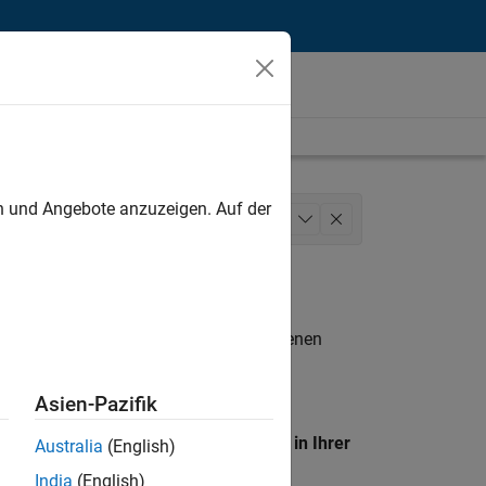
unt
en und Angebote anzuzeigen. Auf der
de Sales
Business Model Team
+
1
n entsprechen.
eigen
. Wenn Sie noch immer keine offenen
 Mitglied unseres
Talent-Netzwerks
, um
Asien-Pazifik
en Standort, um alle Stellenangebote in Ihrer
Australia
(English)
India
(English)