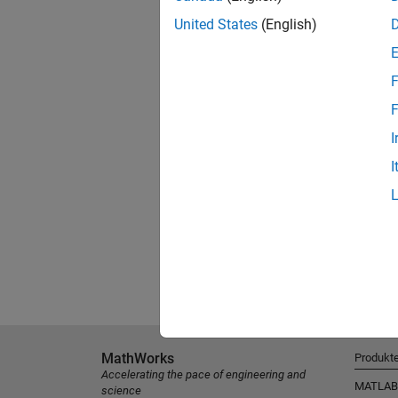
United States
(English)
F
F
I
I
MathWorks
Produkt
Accelerating the pace of engineering and
MATLAB
science