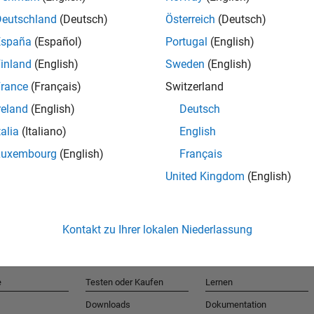
Deutschland
(Deutsch)
Österreich
(Deutsch)
España
(Español)
Portugal
(English)
T
inland
(English)
Sweden
(English)
rance
(Français)
Switzerland
Erhalten 
reland
(English)
Deutsch
talia
(Italiano)
English
Luxembourg
(English)
Français
United Kingdom
(English)
Kontakt zu Ihrer lokalen Niederlassung
e
Testen oder Kaufen
Lernen
Downloads
Dokumentation