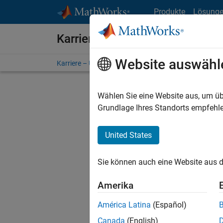
Weiter zum Inhalt
Produkte
Lösung
Karriere bei MathWorks
Website auswähl
Karriere – Übersicht
Stellensuche
Niederlassunge
Wählen Sie eine Website aus, um üb
FILTER:
Grundlage Ihres Standorts empfehle
United States
Derzeit
Sie könn
Sie können auch eine Website aus d
Stellen f
Aktualis
Amerika
Es wurde
América Latina
(Español)
Region a
Canada
(English)