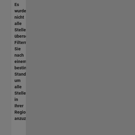
Es
wurden
nicht
alle
Stellen
übersetzt.
Filtern
Sie
nach
einem
bestimmten
Standort,
um
alle
Stellenangebote
in
Ihrer
Region
anzuzeigen.