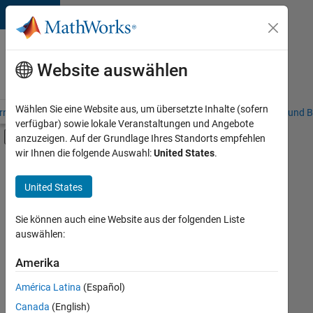
Weiter zum Inhalt
Karriere
bei
Website auswählen
MathWorks
Wählen Sie eine Website aus, um übersetzte Inhalte (sofern
riere – Übersicht
Stellensuche
Niederlassungen
Studierende und B
verfügbar) sowie lokale Veranstaltungen und Angebote
Umschaltung für Off-Canvas-Navigation
anzuzeigen. Auf der Grundlage Ihres Standorts empfehlen
Hauptinhalt
wir Ihnen die folgende Auswahl:
United States
.
FILTER:
Information Technology
United States
+
6
Commercial Sales
Education Sales
Sie können auch eine Website aus der folgenden Liste
auswählen:
Inside Sales
Marketing Communications
Amerika
Derzeit
gibt
Marketing Services
América Latina
(Español)
es
Business Model Team
keine
Canada
(English)