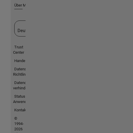
Über MathWorks
Website auswählen
Deutschland
Trust
Center
Handelsmarken
Datenschutz-
Richtlinien
Datendiebstahl
verhindern
Status von
Anwendungen
Kontakt
©
1994-
2026