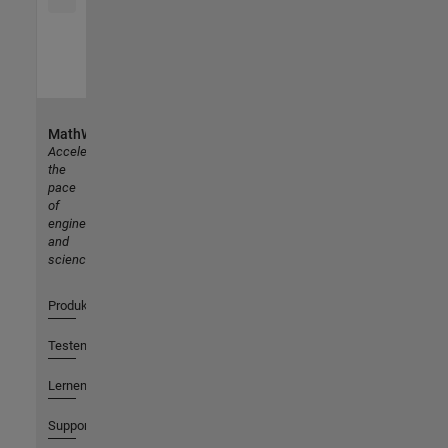
MathWorks
Accelerating
the
pace
of
engineering
and
science
Produkte
Testen oder Kaufen
Lernen
Support