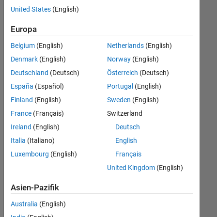
offenen
United States
(English)
Stellen,
die
Europa
Ihren
Suchkriterien
Belgium
(English)
Netherlands
(English)
entsprechen.
Denmark
(English)
Norway
(English)
Sie
Deutschland
(Deutsch)
Österreich
(Deutsch)
können
die
España
(Español)
Portugal
(English)
Suchkriterien
Finland
(English)
Sweden
(English)
weiter
France
(Français)
Switzerland
fassen
oder
Ireland
(English)
Deutsch
alle
Italia
(Italiano)
English
Stellenangebote
Luxembourg
(English)
Français
anzeigen
.
Wenn
United Kingdom
(English)
Sie
Asien-Pazifik
noch
immer
Australia
(English)
keine