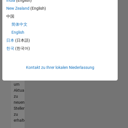
offenen
India
(English)
Stellen
New Zealand
(English)
finden
中国
können,
die
简体中文
Ihren
English
Qualifikationen
日本
(日本語)
entsprechen,
werden
한국
(한국어)
Sie
Mitglied
unseres
Kontakt zu Ihrer lokalen Niederlassung
Talent-
Netzwerks
,
um
Aktualisierungen
zu
neuen
Stellenangeboten
zu
erhalten.