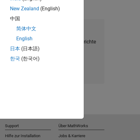
New Zealand
(English)
中国
alent Network beitreten
简体中文
English
Sie personalisierte Stellenangebote, Berichte
日本
(日本語)
und Unternehmensneuigkeiten.
한국
(한국어)
Melden Sie sich noch heute an
Support
Über MathWorks
Hilfe zur Installation
Jobs & Karriere