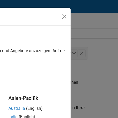
unt
en und Angebote anzuzeigen. Auf der
de Sales
+
2
n entsprechen.
eigen
. Wenn Sie noch immer keine offenen
 Mitglied unseres
Talent-Netzwerks
, um
Asien-Pazifik
en Standort, um alle Stellenangebote in Ihrer
Australia
(English)
India
(English)