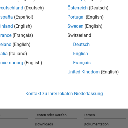
Deutschland
(Deutsch)
Österreich
(Deutsch)
España
(Español)
Portugal
(English)
T
inland
(English)
Sweden
(English)
rance
(Français)
Switzerland
Erhalten 
reland
(English)
Deutsch
talia
(Italiano)
English
Luxembourg
(English)
Français
United Kingdom
(English)
Kontakt zu Ihrer lokalen Niederlassung
e
Testen oder Kaufen
Lernen
Downloads
Dokumentation