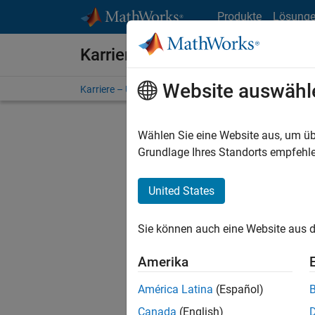
Weiter zum Inhalt
Produkte
Lösung
Karriere bei MathWorks
Website auswähl
Karriere – Übersicht
Stellensuche
Niederlassunge
Wählen Sie eine Website aus, um üb
FILTER:
Grundlage Ihres Standorts empfehle
United States
Derzeit
Sie könn
Sie können auch eine Website aus d
Stellen f
Aktualis
Amerika
Es wurde
América Latina
(Español)
Region a
Canada
(English)