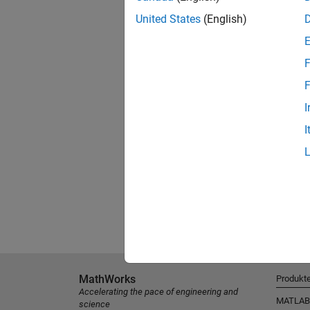
United States
(English)
F
F
I
I
MathWorks
Produkt
Accelerating the pace of engineering and
MATLAB
science