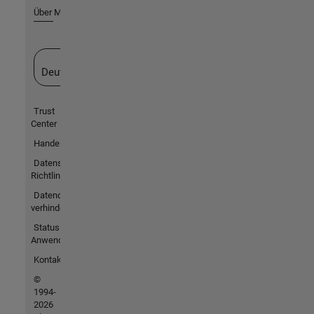
Über MathWorks
Website auswählen
Deutschland
Trust
Center
Handelsmarken
Datenschutz-
Richtlinien
Datendiebstahl
verhindern
Status von
Anwendungen
Kontakt
©
1994-
2026