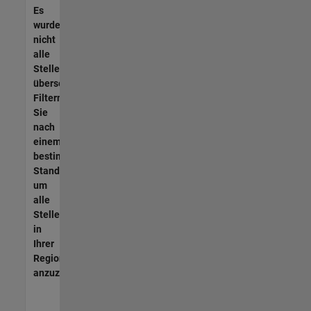
Es
wurden
nicht
alle
Stellen
übersetzt.
Filtern
Sie
nach
einem
bestimmten
Standort,
um
alle
Stellenangebote
in
Ihrer
Region
anzuzeigen.