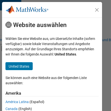
Weiter zum Inhalt
Karriere
bei
Website auswählen
MathWorks
Wählen Sie eine Website aus, um übersetzte Inhalte (sofern
riere – Übersicht
Stellensuche
Niederlassungen
Studierende und B
verfügbar) sowie lokale Veranstaltungen und Angebote
Umschaltung für Off-Canvas-Navigation
anzuzeigen. Auf der Grundlage Ihres Standorts empfehlen
Hauptinhalt
wir Ihnen die folgende Auswahl:
United States
.
FILTER:
Information Technology
United States
+
5
Commercial Sales
Sales Operations
Sie können auch eine Website aus der folgenden Liste
auswählen:
Marketing Communications
Marketing Services
Amerika
Derzeit
gibt
Business Model Team
América Latina
(Español)
es
keine
Canada
(English)