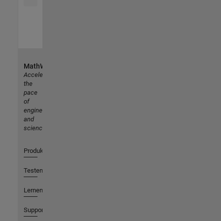
MathWorks
Accelerating
the
pace
of
engineering
and
science
Produkte
Testen oder Kaufen
Lernen
Support