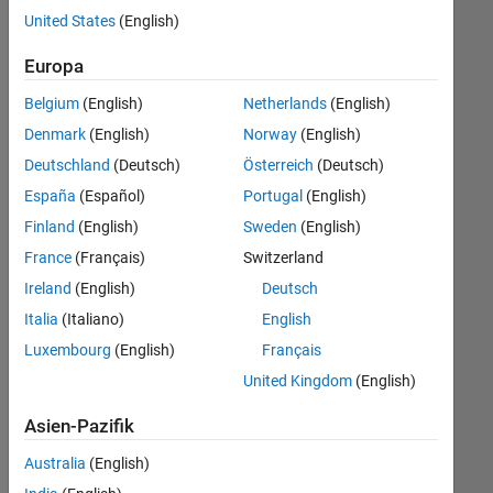
offenen
United States
(English)
Stellen,
die
Europa
Ihren
Suchkriterien
Belgium
(English)
Netherlands
(English)
entsprechen.
Denmark
(English)
Norway
(English)
Sie
Deutschland
(Deutsch)
Österreich
(Deutsch)
können
die
España
(Español)
Portugal
(English)
Suchkriterien
Finland
(English)
Sweden
(English)
weiter
France
(Français)
Switzerland
fassen
oder
Ireland
(English)
Deutsch
alle
Italia
(Italiano)
English
Stellenangebote
Luxembourg
(English)
Français
anzeigen
.
Wenn
United Kingdom
(English)
Sie
Asien-Pazifik
noch
immer
Australia
(English)
keine