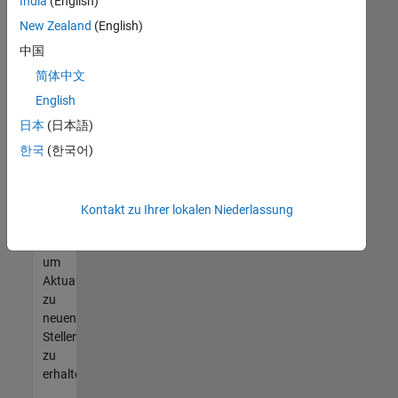
offenen
India
(English)
Stellen
New Zealand
(English)
finden
中国
können,
die
简体中文
Ihren
English
Qualifikationen
日本
(日本語)
entsprechen,
werden
한국
(한국어)
Sie
Mitglied
unseres
Kontakt zu Ihrer lokalen Niederlassung
Talent-
Netzwerks
,
um
Aktualisierungen
zu
neuen
Stellenangeboten
zu
erhalten.