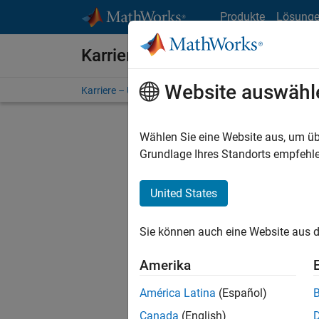
Weiter zum Inhalt
Produkte
Lösung
Karriere bei MathWorks
Website auswähl
Karriere – Übersicht
Stellensuche
Niederlassunge
Wählen Sie eine Website aus, um üb
FILTER:
Grundlage Ihres Standorts empfehle
United States
Derzeit
Sie könn
Sie können auch eine Website aus d
Stellen f
Aktualis
Amerika
Es wurde
América Latina
(Español)
Region a
Canada
(English)