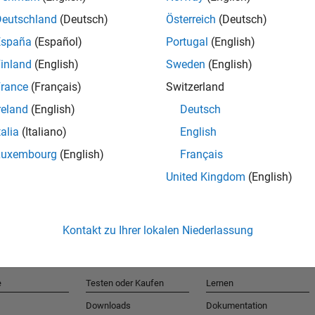
Deutschland
(Deutsch)
Österreich
(Deutsch)
España
(Español)
Portugal
(English)
T
inland
(English)
Sweden
(English)
rance
(Français)
Switzerland
Erhalten 
reland
(English)
Deutsch
talia
(Italiano)
English
Luxembourg
(English)
Français
United Kingdom
(English)
Kontakt zu Ihrer lokalen Niederlassung
e
Testen oder Kaufen
Lernen
Downloads
Dokumentation