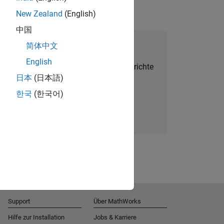
New Zealand
(English)
中国
alent Network beitreten
简体中文
English
Sie personalisierte Stellenangebote, Berichte
日本
(日本語)
und Unternehmensneuigkeiten.
한국
(한국어)
Melden Sie sich noch heute an
Support
Über MathWorks
Hilfe zur Installation
Jobs & Karriere