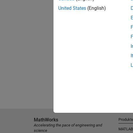
United States
(English)
F
F
I
I
MathWorks
Produkt
Accelerating the pace of engineering and
MATLAB
science