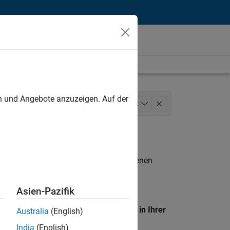
unt
en und Angebote anzuzeigen. Auf der
perations
+
2
n entsprechen.
eigen
. Wenn Sie noch immer keine offenen
 Mitglied unseres
Talent-Netzwerks
, um
Asien-Pazifik
en Standort, um alle Stellenangebote in Ihrer
Australia
(English)
India
(English)