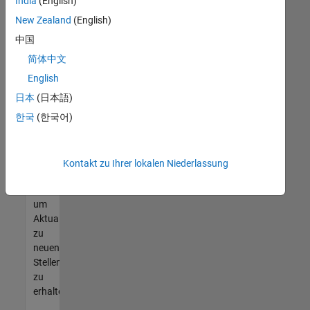
offenen
India
(English)
Stellen
New Zealand
(English)
finden
中国
können,
die
简体中文
Ihren
English
Qualifikationen
日本
(日本語)
entsprechen,
werden
한국
(한국어)
Sie
Mitglied
unseres
Kontakt zu Ihrer lokalen Niederlassung
Talent-
Netzwerks
,
um
Aktualisierungen
zu
neuen
Stellenangeboten
zu
erhalten.