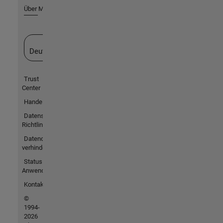
Über MathWorks
Website auswählen
Deutschland
Trust
Center
Handelsmarken
Datenschutz-
Richtlinien
Datendiebstahl
verhindern
Status von
Anwendungen
Kontakt
©
1994-
2026