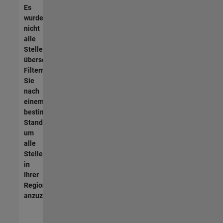
Es
wurden
nicht
alle
Stellen
übersetzt.
Filtern
Sie
nach
einem
bestimmten
Standort,
um
alle
Stellenangebote
in
Ihrer
Region
anzuzeigen.