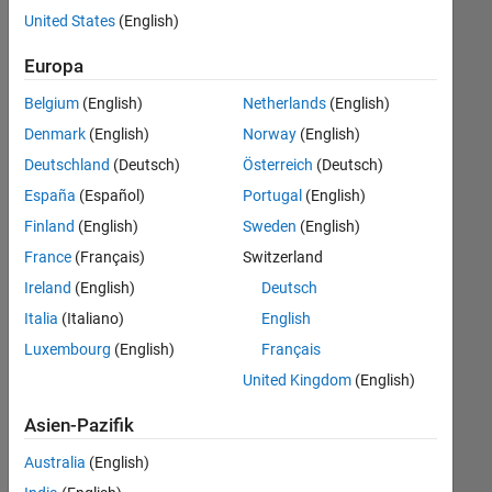
offenen
United States
(English)
Stellen,
die
Europa
Ihren
Suchkriterien
Belgium
(English)
Netherlands
(English)
entsprechen.
Denmark
(English)
Norway
(English)
Sie
Deutschland
(Deutsch)
Österreich
(Deutsch)
können
die
España
(Español)
Portugal
(English)
Suchkriterien
Finland
(English)
Sweden
(English)
weiter
France
(Français)
Switzerland
fassen
oder
Ireland
(English)
Deutsch
alle
Italia
(Italiano)
English
Stellenangebote
Luxembourg
(English)
Français
anzeigen
.
Wenn
United Kingdom
(English)
Sie
Asien-Pazifik
noch
immer
Australia
(English)
keine