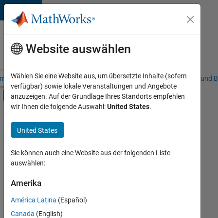
Weiter zum Inhalt
Karriere
bei
Website auswählen
MathWorks
Wählen Sie eine Website aus, um übersetzte Inhalte (sofern
riere – Übersicht
Stellensuche
Niederlassungen
Studierende und B
verfügbar) sowie lokale Veranstaltungen und Angebote
Umschaltung für Off-Canvas-Navigation
anzuzeigen. Auf der Grundlage Ihres Standorts empfehlen
Hauptinhalt
wir Ihnen die folgende Auswahl:
United States
.
FILTER:
Information Technology
United States
+
5
Customer Support
Inside Sales
Sie können auch eine Website aus der folgenden Liste
auswählen:
Marketing Communications
Marketing Services
Amerika
Derzeit
gibt
Finance and Operations
América Latina
(Español)
es
keine
Canada
(English)