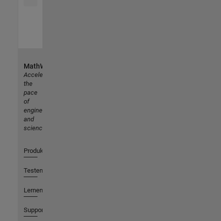
MathWorks
Accelerating
the
pace
of
engineering
and
science
Produkte
Testen oder Kaufen
Lernen
Support