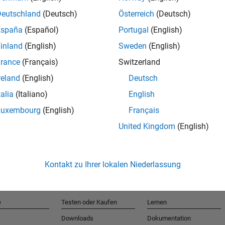
Deutschland
(Deutsch)
Österreich
(Deutsch)
España
(Español)
Portugal
(English)
T
inland
(English)
Sweden
(English)
rance
(Français)
Switzerland
Erhalten 
reland
(English)
Deutsch
talia
(Italiano)
English
Luxembourg
(English)
Français
United Kingdom
(English)
Kontakt zu Ihrer lokalen Niederlassung
e
Testen oder Kaufen
Lernen
Downloads
Dokumentation