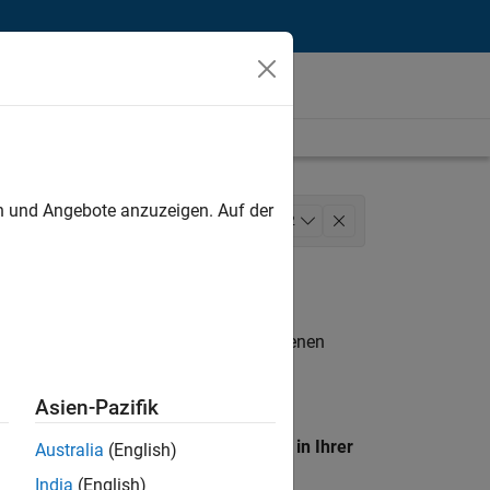
unt
en und Angebote anzuzeigen. Auf der
keting Services
+
2
n entsprechen.
eigen
. Wenn Sie noch immer keine offenen
 Mitglied unseres
Talent-Netzwerks
, um
Asien-Pazifik
en Standort, um alle Stellenangebote in Ihrer
Australia
(English)
India
(English)