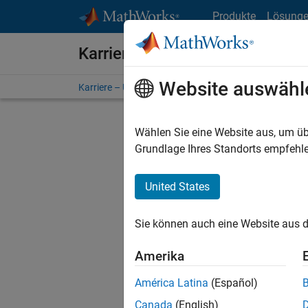
Weiter zum Inhalt
Produkte
Lösung
Karriere bei MathWorks
Website auswähl
Karriere – Übersicht
Stellensuche
Niederlassunge
Wählen Sie eine Website aus, um üb
FILTER:
Grundlage Ihres Standorts empfehle
United States
Derzeit
Sie könn
Sie können auch eine Website aus d
Stellen f
Aktualis
Amerika
Es wurde
América Latina
(Español)
Region a
Canada
(English)