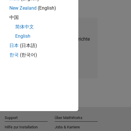
New Zealand
(English)
中国
alent Network beitreten
简体中文
English
Sie personalisierte Stellenangebote, Berichte
日本
(日本語)
und Unternehmensneuigkeiten.
한국
(한국어)
Melden Sie sich noch heute an
Support
Über MathWorks
Hilfe zur Installation
Jobs & Karriere