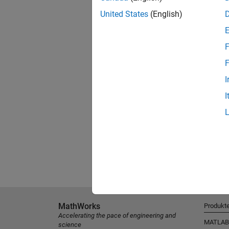
United States
(English)
F
F
I
I
MathWorks
Produkt
Accelerating the pace of engineering and
MATLAB
science