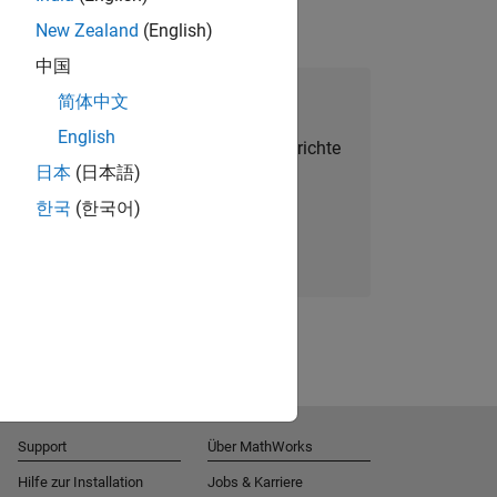
New Zealand
(English)
中国
alent Network beitreten
简体中文
English
Sie personalisierte Stellenangebote, Berichte
日本
(日本語)
und Unternehmensneuigkeiten.
한국
(한국어)
Melden Sie sich noch heute an
Support
Über MathWorks
Hilfe zur Installation
Jobs & Karriere