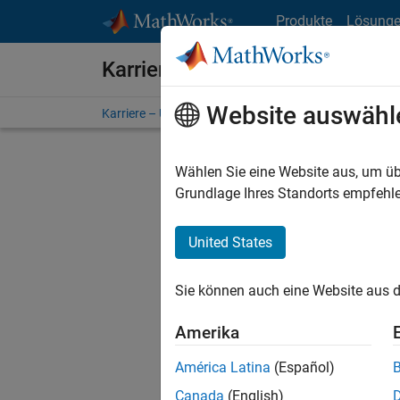
Weiter zum Inhalt
Produkte
Lösung
Karriere bei MathWorks
Website auswähl
Karriere – Übersicht
Stellensuche
Niederlassunge
Wählen Sie eine Website aus, um üb
FILTER:
Grundlage Ihres Standorts empfehle
United States
Derzeit
Sie könn
Sie können auch eine Website aus d
Stellen f
Aktualis
Amerika
Es wurde
América Latina
(Español)
Region a
Canada
(English)