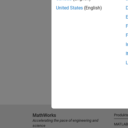
United States
(English)
F
F
I
I
MathWorks
Produkt
Accelerating the pace of engineering and
MATLAB
science