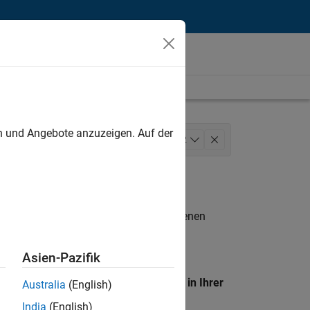
unt
en und Angebote anzuzeigen. Auf der
s
Marketing Communications
+
2
n entsprechen.
eigen
. Wenn Sie noch immer keine offenen
 Mitglied unseres
Talent-Netzwerks
, um
Asien-Pazifik
en Standort, um alle Stellenangebote in Ihrer
Australia
(English)
India
(English)