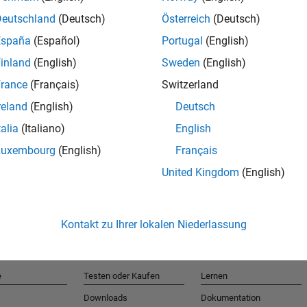
Deutschland
(Deutsch)
Österreich
(Deutsch)
España
(Español)
Portugal
(English)
T
inland
(English)
Sweden
(English)
rance
(Français)
Switzerland
Erhalten 
reland
(English)
Deutsch
talia
(Italiano)
English
Luxembourg
(English)
Français
United Kingdom
(English)
Kontakt zu Ihrer lokalen Niederlassung
e
Testen oder Kaufen
Lernen
Downloads
Dokumentation