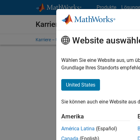
Weiter zum Inhalt
Produkte
Lösung
Karriere bei MathWorks
Website auswähl
Karriere – Übersicht
Stellensuche
Niederlassunge
Wählen Sie eine Website aus, um üb
FILTER:
Grundlage Ihres Standorts empfehle
United States
Derzeit
Sie könn
Sie können auch eine Website aus d
Stellen f
Aktualis
Amerika
Es wurde
América Latina
(Español)
Region a
Canada
(English)