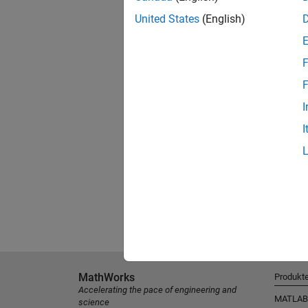
United States
(English)
F
F
I
I
MathWorks
Produkt
Accelerating the pace of engineering and
MATLAB
science