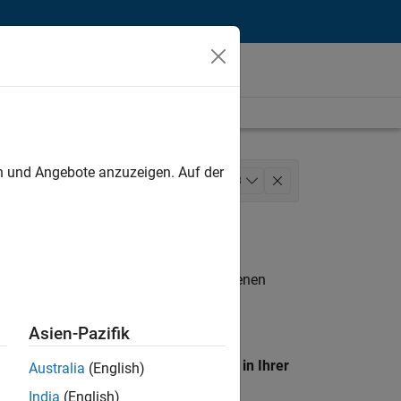
unt
en und Angebote anzuzeigen. Auf der
ide Sales
+
3
ns
n entsprechen.
eigen
. Wenn Sie noch immer keine offenen
 Mitglied unseres
Talent-Netzwerks
, um
Asien-Pazifik
en Standort, um alle Stellenangebote in Ihrer
Australia
(English)
India
(English)