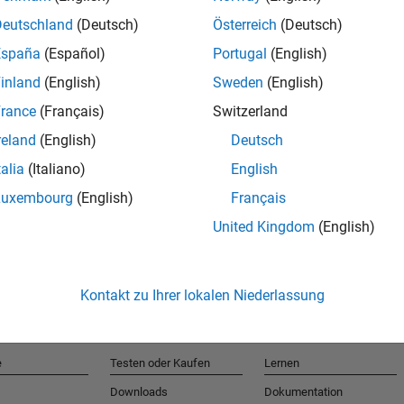
Deutschland
(Deutsch)
Österreich
(Deutsch)
España
(Español)
Portugal
(English)
T
inland
(English)
Sweden
(English)
rance
(Français)
Switzerland
Erhalten 
reland
(English)
Deutsch
talia
(Italiano)
English
Luxembourg
(English)
Français
United Kingdom
(English)
Kontakt zu Ihrer lokalen Niederlassung
e
Testen oder Kaufen
Lernen
Downloads
Dokumentation