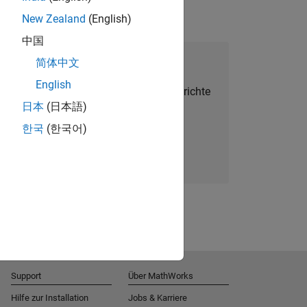
New Zealand
(English)
中国
alent Network beitreten
简体中文
English
Sie personalisierte Stellenangebote, Berichte
日本
(日本語)
und Unternehmensneuigkeiten.
한국
(한국어)
Melden Sie sich noch heute an
Support
Über MathWorks
Hilfe zur Installation
Jobs & Karriere