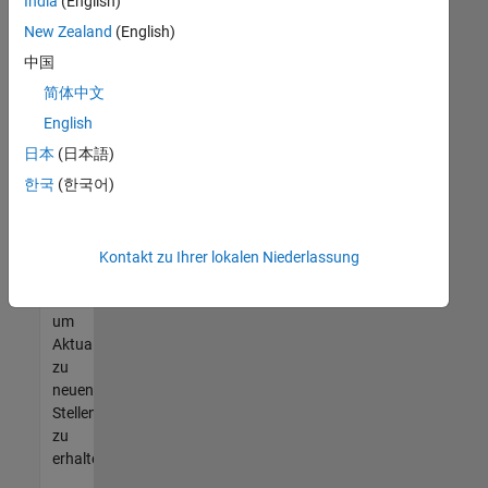
offenen
India
(English)
Stellen
New Zealand
(English)
finden
中国
können,
die
简体中文
Ihren
English
Qualifikationen
日本
(日本語)
entsprechen,
werden
한국
(한국어)
Sie
Mitglied
unseres
Kontakt zu Ihrer lokalen Niederlassung
Talent-
Netzwerks
,
um
Aktualisierungen
zu
neuen
Stellenangeboten
zu
erhalten.