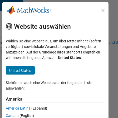
Weiter zum Inhalt
Karriere
bei
Website auswählen
MathWorks
Wählen Sie eine Website aus, um übersetzte Inhalte (sofern
riere – Übersicht
Stellensuche
Niederlassungen
Studierende und B
verfügbar) sowie lokale Veranstaltungen und Angebote
Umschaltung für Off-Canvas-Navigation
anzuzeigen. Auf der Grundlage Ihres Standorts empfehlen
Hauptinhalt
wir Ihnen die folgende Auswahl:
United States
.
FILTER:
Information Technology
United States
+
5
Customer Support
Education Sales
Sie können auch eine Website aus der folgenden Liste
auswählen:
Sales Operations
Marketing Communications
Amerika
Derzeit
gibt
Marketing Services
América Latina
(Español)
es
keine
Canada
(English)