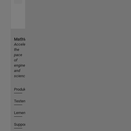
MathWorks
Accelerating
the
pace
of
engineering
and
science
Produkte
Testen oder Kaufen
Lernen
Support