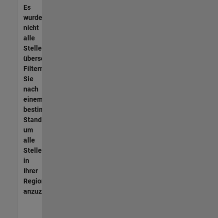
Es
wurden
nicht
alle
Stellen
übersetzt.
Filtern
Sie
nach
einem
bestimmten
Standort,
um
alle
Stellenangebote
in
Ihrer
Region
anzuzeigen.