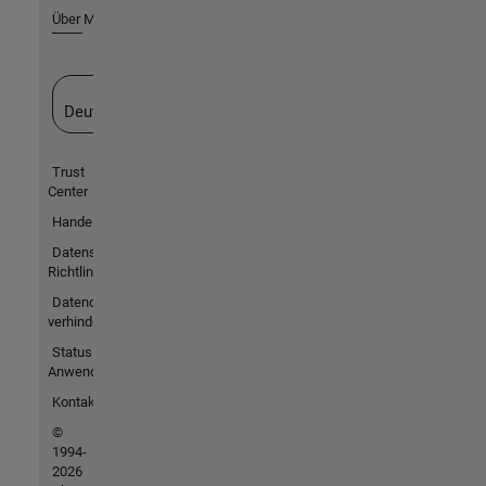
Über MathWorks
Website auswählen
Deutschland
Trust
Center
Handelsmarken
Datenschutz-
Richtlinien
Datendiebstahl
verhindern
Status von
Anwendungen
Kontakt
©
1994-
2026