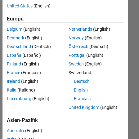
offenen
United States
(English)
Stellen,
die
Europa
Ihren
Suchkriterien
Belgium
(English)
Netherlands
(English)
entsprechen.
Denmark
(English)
Norway
(English)
Sie
Deutschland
(Deutsch)
Österreich
(Deutsch)
können
die
España
(Español)
Portugal
(English)
Suchkriterien
Finland
(English)
Sweden
(English)
weiter
France
(Français)
Switzerland
fassen
oder
Ireland
(English)
Deutsch
alle
Italia
(Italiano)
English
Stellenangebote
Luxembourg
(English)
Français
anzeigen
.
Wenn
United Kingdom
(English)
Sie
Asien-Pazifik
noch
immer
Australia
(English)
keine