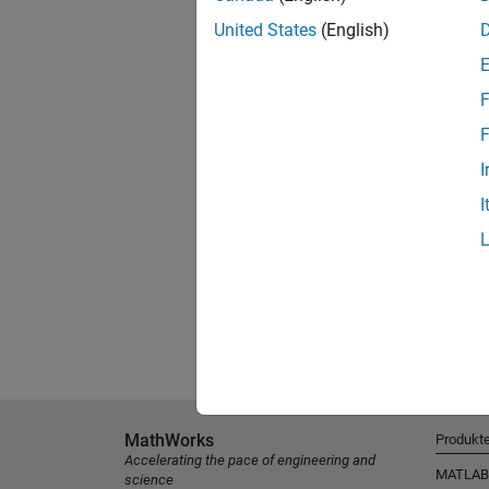
United States
(English)
F
F
I
I
MathWorks
Produkt
Accelerating the pace of engineering and
MATLAB
science