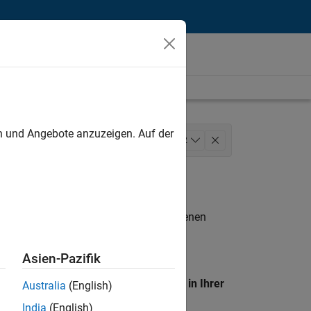
unt
en und Angebote anzuzeigen. Auf der
eting Communications
+
2
n entsprechen.
eigen
. Wenn Sie noch immer keine offenen
 Mitglied unseres
Talent-Netzwerks
, um
Asien-Pazifik
en Standort, um alle Stellenangebote in Ihrer
Australia
(English)
India
(English)