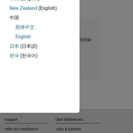
New Zealand
(English)
中国
alent Network beitreten
简体中文
English
Sie personalisierte Stellenangebote, Berichte
日本
(日本語)
und Unternehmensneuigkeiten.
한국
(한국어)
Melden Sie sich noch heute an
Support
Über MathWorks
Hilfe zur Installation
Jobs & Karriere