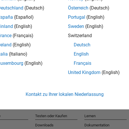
Deutschland
(Deutsch)
Österreich
(Deutsch)
España
(Español)
Portugal
(English)
T
inland
(English)
Sweden
(English)
rance
(Français)
Switzerland
Erhalten 
reland
(English)
Deutsch
talia
(Italiano)
English
Luxembourg
(English)
Français
United Kingdom
(English)
Kontakt zu Ihrer lokalen Niederlassung
e
Testen oder Kaufen
Lernen
Downloads
Dokumentation