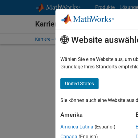
Weiter zum Inhalt
Produkte
Lösung
Karriere bei MathWorks
Website auswähl
Karriere – Übersicht
Stellensuche
Niederlassunge
Wählen Sie eine Website aus, um üb
FILTER:
Grundlage Ihres Standorts empfehle
United States
Derzeit
Sie könn
Sie können auch eine Website aus d
Stellen f
Aktualis
Amerika
Es wurde
América Latina
(Español)
Region a
Canada
(English)